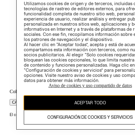
PROG
Utilizamos cookies de origen y de terceros, incluidas 
ÉTICA
tecnologías de rastreo de editores externos, para ofre
funcionalidad completa de nuestro sitio web, personal
experiencia de usuario, realizar análisis y entregar pu
personalizada en nuestros sitios web, aplicaciones y b
informativos en Internet y a través de plataformas de 
sociales. Con ese fin, recopilamos información sobre e
los patrones de navegación y el dispositivo.
Al hacer clic en “Aceptar todas”, acepta y está de acu
compartamos esta información con terceros, como nu
socios publicitarios. Al elegir “Solo cookies requeridas
bloquean las cookies opcionales, lo que limita nuestra
de contenido y funciones personalizadas. Haga clic en
“Configuración de cookies y servicios” para personali
opciones. Visite nuestro aviso de cookies y uso comp
datos para obtener más información.
Aviso de cookies y uso compartido de datos
Colombia ($)
CAMBIAR REGIÓN
ACEPTAR TODO
El contenido de esta página web está protegido por copyright y es pr
CONFIGURACIÓN DE COOKIES Y SERVICIOS