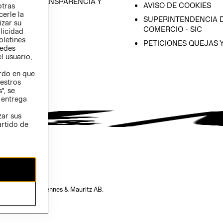
RAMA DE TRANSPARENCIA Y
AVISO DE COOKIES
otras
 (INGLÉS)
cerle la
SUPERINTENDENCIA D
izar su
COMERCIO - SIC
blicidad
oletines
PETICIONES QUEJAS 
redes
l usuario,
erdo en que
estros
”, se
 entrega
zar sus
artido de
opiedad de H&M Hennes & Mauritz AB.