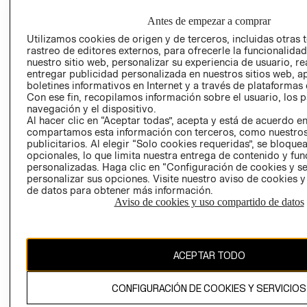
COMERCIO - SI
TRANSPARENCIA
Antes de empezar a comprar
Y ÉTICA (INGLÉS)
PETICIONES
Utilizamos cookies de origen y de terceros, incluidas otras 
QUEJAS Y
rastreo de editores externos, para ofrecerle la funcionalid
RECLAMOS
nuestro sitio web, personalizar su experiencia de usuario, rea
entregar publicidad personalizada en nuestros sitios web, a
boletines informativos en Internet y a través de plataformas 
Con ese fin, recopilamos información sobre el usuario, los 
navegación y el dispositivo.
Al hacer clic en “Aceptar todas”, acepta y está de acuerdo e
RECIÉN NACIDO
compartamos esta información con terceros, como nuestros
publicitarios. Al elegir “Solo cookies requeridas”, se bloque
NOVEDADES
Colombia ($)
opcionales, lo que limita nuestra entrega de contenido y fu
personalizadas. Haga clic en “Configuración de cookies y se
CAMBIAR REGIÓN
personalizar sus opciones. Visite nuestro aviso de cookies 
de datos para obtener más información.
Aviso de cookies y uso compartido de datos
El contenido de esta página web está protegido por copyright y es
propiedad de H&M Hennes & Mauritz AB.
ACEPTAR TODO
CONFIGURACIÓN DE COOKIES Y SERVICIOS