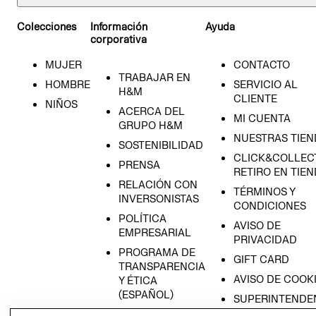
Colecciones
Información
Ayuda
corporativa
MUJER
CONTACTO
TRABAJAR EN
HOMBRE
SERVICIO AL
H&M
CLIENTE
NIÑOS
ACERCA DEL
MI CUENTA
GRUPO H&M
NUESTRAS TIEN
SOSTENIBILIDAD
CLICK&COLLECT
PRENSA
RETIRO EN TIE
RELACIÓN CON
TÉRMINOS Y
INVERSONISTAS
CONDICIONES
POLÍTICA
AVISO DE
EMPRESARIAL
PRIVACIDAD
PROGRAMA DE
GIFT CARD
TRANSPARENCIA
AVISO DE COOK
Y ÉTICA
(ESPAÑOL)
SUPERINTENDE
DE INDUSTRIA Y
PROGRAMA DE