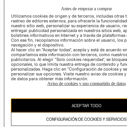
OVEDADES
COMERCIO - SI
TRANSPARENCIA
Antes de empezar a comprar
Y ÉTICA (INGLÉS)
PETICIONES
Utilizamos cookies de origen y de terceros, incluidas otras 
QUEJAS Y
rastreo de editores externos, para ofrecerle la funcionalid
RECLAMOS
nuestro sitio web, personalizar su experiencia de usuario, rea
entregar publicidad personalizada en nuestros sitios web, a
boletines informativos en Internet y a través de plataformas 
Con ese fin, recopilamos información sobre el usuario, los 
navegación y el dispositivo.
Al hacer clic en “Aceptar todas”, acepta y está de acuerdo e
compartamos esta información con terceros, como nuestros
publicitarios. Al elegir “Solo cookies requeridas”, se bloque
Colombia ($)
opcionales, lo que limita nuestra entrega de contenido y fu
personalizadas. Haga clic en “Configuración de cookies y se
CAMBIAR REGIÓN
personalizar sus opciones. Visite nuestro aviso de cookies 
de datos para obtener más información.
Aviso de cookies y uso compartido de datos
El contenido de esta página web está protegido por copyright y es
propiedad de H&M Hennes & Mauritz AB.
ACEPTAR TODO
CONFIGURACIÓN DE COOKIES Y SERVICIOS