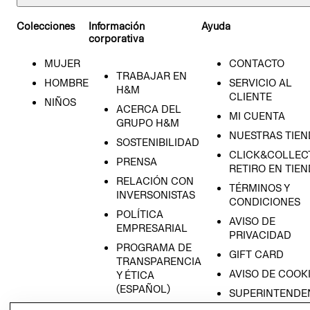
Colecciones
Información
Ayuda
corporativa
MUJER
CONTACTO
TRABAJAR EN
HOMBRE
SERVICIO AL
H&M
CLIENTE
NIÑOS
ACERCA DEL
MI CUENTA
GRUPO H&M
NUESTRAS TIEN
SOSTENIBILIDAD
CLICK&COLLECT
PRENSA
RETIRO EN TIE
RELACIÓN CON
TÉRMINOS Y
INVERSONISTAS
CONDICIONES
POLÍTICA
AVISO DE
EMPRESARIAL
PRIVACIDAD
PROGRAMA DE
GIFT CARD
TRANSPARENCIA
AVISO DE COOK
Y ÉTICA
(ESPAÑOL)
SUPERINTENDE
ECIÉN NACIDO
DE INDUSTRIA Y
PROGRAMA DE