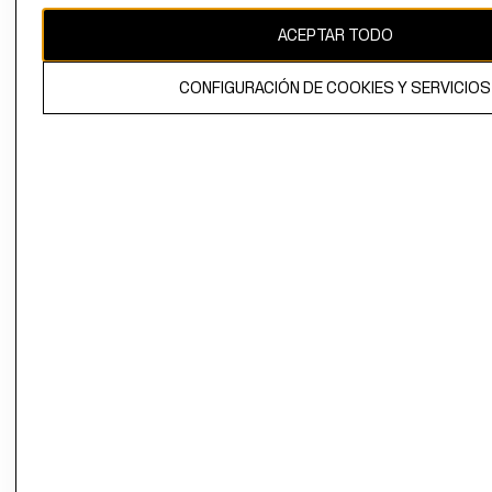
ACEPTAR TODO
El contenido de esta página web está protegido por copyright y es
propiedad de H&M Hennes & Mauritz AB.
CONFIGURACIÓN DE COOKIES Y SERVICIOS