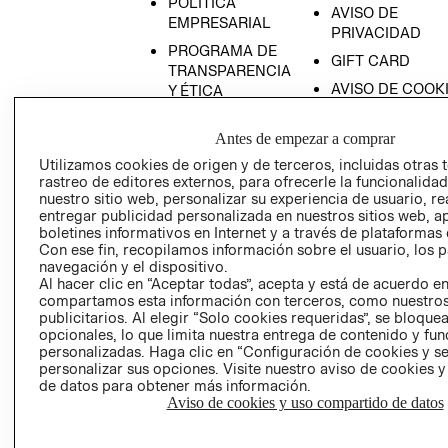
POLÍTICA
AVISO DE
EMPRESARIAL
PRIVACIDAD
PROGRAMA DE
GIFT CARD
TRANSPARENCIA
AVISO DE COOK
Y ÉTICA
(ESPAÑOL)
SUPERINTENDE
DE INDUSTRIA Y
Antes de empezar a comprar
PROGRAMA DE
COMERCIO - SI
TRANSPARENCIA
Utilizamos cookies de origen y de terceros, incluidas otras 
Y ÉTICA (INGLÉS)
rastreo de editores externos, para ofrecerle la funcionalid
PETICIONES
nuestro sitio web, personalizar su experiencia de usuario, rea
QUEJAS Y
entregar publicidad personalizada en nuestros sitios web, a
RECLAMOS
boletines informativos en Internet y a través de plataformas 
Con ese fin, recopilamos información sobre el usuario, los 
navegación y el dispositivo.
Al hacer clic en “Aceptar todas”, acepta y está de acuerdo e
compartamos esta información con terceros, como nuestros
publicitarios. Al elegir “Solo cookies requeridas”, se bloque
opcionales, lo que limita nuestra entrega de contenido y fu
personalizadas. Haga clic en “Configuración de cookies y se
Colombia ($)
personalizar sus opciones. Visite nuestro aviso de cookies 
de datos para obtener más información.
CAMBIAR REGIÓN
Aviso de cookies y uso compartido de datos