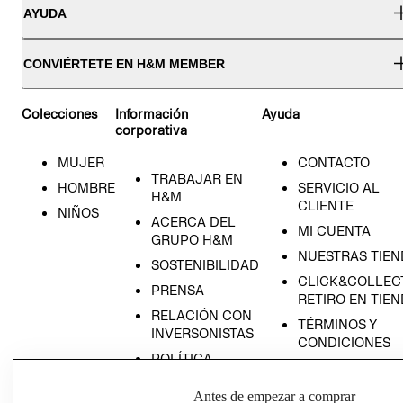
AYUDA
CONVIÉRTETE EN H&M MEMBER
Colecciones
Información
Ayuda
corporativa
MUJER
CONTACTO
RECIÉN NACIDO
TRABAJAR EN
HOMBRE
SERVICIO AL
H&M
NOVEDADES
CLIENTE
NIÑOS
ACERCA DEL
MI CUENTA
GRUPO H&M
NUESTRAS TIEN
SOSTENIBILIDAD
CLICK&COLLECT
PRENSA
RETIRO EN TIE
RELACIÓN CON
TÉRMINOS Y
INVERSONISTAS
CONDICIONES
POLÍTICA
AVISO DE
EMPRESARIAL
PRIVACIDAD
Antes de empezar a comprar
PROGRAMA DE