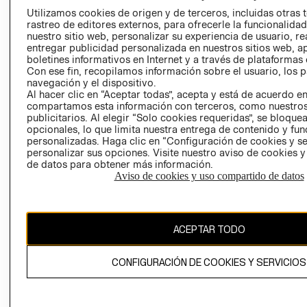
GIFT CARD
Utilizamos cookies de origen y de terceros, incluidas otras 
TRANSPARENCIA
rastreo de editores externos, para ofrecerle la funcionalid
AVISO DE COOK
Y ÉTICA
nuestro sitio web, personalizar su experiencia de usuario, rea
(ESPAÑOL)
SUPERINTENDE
entregar publicidad personalizada en nuestros sitios web, a
DE INDUSTRIA Y
boletines informativos en Internet y a través de plataformas 
PROGRAMA DE
Con ese fin, recopilamos información sobre el usuario, los 
COMERCIO - SI
TRANSPARENCIA
navegación y el dispositivo.
Y ÉTICA (INGLÉS)
PETICIONES
Al hacer clic en “Aceptar todas”, acepta y está de acuerdo e
QUEJAS Y
compartamos esta información con terceros, como nuestros
publicitarios. Al elegir “Solo cookies requeridas”, se bloque
RECLAMOS
opcionales, lo que limita nuestra entrega de contenido y fu
personalizadas. Haga clic en “Configuración de cookies y se
personalizar sus opciones. Visite nuestro aviso de cookies 
de datos para obtener más información.
Aviso de cookies y uso compartido de datos
Colombia ($)
ACEPTAR TODO
CAMBIAR REGIÓN
CONFIGURACIÓN DE COOKIES Y SERVICIOS
El contenido de esta página web está protegido por copyright y es