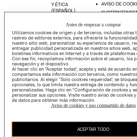
AVISO DE COOK
Y ÉTICA
(ESPAÑOL)
SUPERINTENDE
DE INDUSTRIA Y
PROGRAMA DE
COMERCIO - SI
Antes de empezar a comprar
TRANSPARENCIA
Y ÉTICA (INGLÉS)
Utilizamos cookies de origen y de terceros, incluidas otras 
PETICIONES
rastreo de editores externos, para ofrecerle la funcionalid
QUEJAS Y
nuestro sitio web, personalizar su experiencia de usuario, rea
RECLAMOS
entregar publicidad personalizada en nuestros sitios web, a
boletines informativos en Internet y a través de plataformas 
Con ese fin, recopilamos información sobre el usuario, los 
navegación y el dispositivo.
Al hacer clic en “Aceptar todas”, acepta y está de acuerdo e
compartamos esta información con terceros, como nuestros
publicitarios. Al elegir “Solo cookies requeridas”, se bloque
opcionales, lo que limita nuestra entrega de contenido y fu
Colombia ($)
personalizadas. Haga clic en “Configuración de cookies y se
personalizar sus opciones. Visite nuestro aviso de cookies 
CAMBIAR REGIÓN
de datos para obtener más información.
Aviso de cookies y uso compartido de datos
El contenido de esta página web está protegido por copyright y es
ACEPTAR TODO
propiedad de H&M Hennes & Mauritz AB.