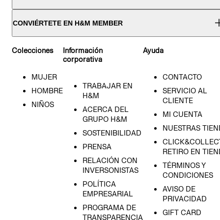
CONVIÉRTETE EN H&M MEMBER
Colecciones
Información
Ayuda
corporativa
MUJER
CONTACTO
TRABAJAR EN
HOMBRE
SERVICIO AL
H&M
CLIENTE
NIÑOS
ACERCA DEL
MI CUENTA
GRUPO H&M
NUESTRAS TIEN
SOSTENIBILIDAD
CLICK&COLLECT
PRENSA
RETIRO EN TIE
RELACIÓN CON
TÉRMINOS Y
INVERSONISTAS
CONDICIONES
POLÍTICA
AVISO DE
EMPRESARIAL
PRIVACIDAD
PROGRAMA DE
GIFT CARD
TRANSPARENCIA