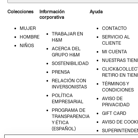
Colecciones
Información
Ayuda
corporativa
MUJER
CONTACTO
TRABAJAR EN
HOMBRE
SERVICIO AL
H&M
CLIENTE
NIÑOS
ACERCA DEL
MI CUENTA
GRUPO H&M
NUESTRAS TIEN
SOSTENIBILIDAD
CLICK&COLLECT
PRENSA
RETIRO EN TIE
RELACIÓN CON
TÉRMINOS Y
INVERSONISTAS
CONDICIONES
POLÍTICA
AVISO DE
EMPRESARIAL
PRIVACIDAD
PROGRAMA DE
GIFT CARD
TRANSPARENCIA
AVISO DE COOK
Y ÉTICA
(ESPAÑOL)
SUPERINTENDE
DE INDUSTRIA Y
PROGRAMA DE