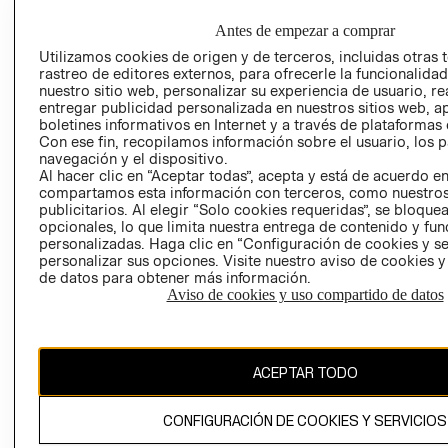
COMERCIO - SI
TRANSPARENCIA
Antes de empezar a comprar
Y ÉTICA (INGLÉS)
PETICIONES
Utilizamos cookies de origen y de terceros, incluidas otras 
QUEJAS Y
rastreo de editores externos, para ofrecerle la funcionalid
RECLAMOS
nuestro sitio web, personalizar su experiencia de usuario, rea
entregar publicidad personalizada en nuestros sitios web, a
boletines informativos en Internet y a través de plataformas 
Con ese fin, recopilamos información sobre el usuario, los 
navegación y el dispositivo.
Al hacer clic en “Aceptar todas”, acepta y está de acuerdo e
RECIÉN NACIDO
compartamos esta información con terceros, como nuestros
publicitarios. Al elegir “Solo cookies requeridas”, se bloque
NOVEDADES
Colombia ($)
opcionales, lo que limita nuestra entrega de contenido y fu
personalizadas. Haga clic en “Configuración de cookies y se
CAMBIAR REGIÓN
personalizar sus opciones. Visite nuestro aviso de cookies 
de datos para obtener más información.
Aviso de cookies y uso compartido de datos
El contenido de esta página web está protegido por copyright y es
propiedad de H&M Hennes & Mauritz AB.
ACEPTAR TODO
CONFIGURACIÓN DE COOKIES Y SERVICIOS