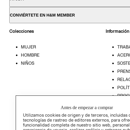
CONVIÉRTETE EN H&M MEMBER
Colecciones
Información
MUJER
TRAB
HOMBRE
ACER
NIÑOS
SOSTE
PREN
RELA
POLÍT
PROG
ÉTICA
Antes de empezar a comprar
PROG
Utilizamos cookies de origen y de terceros, incluidas 
ÉTICA
tecnologías de rastreo de editores externos, para ofre
funcionalidad completa de nuestro sitio web, personal
experiencia de usuario, realizar análisis y entregar pu