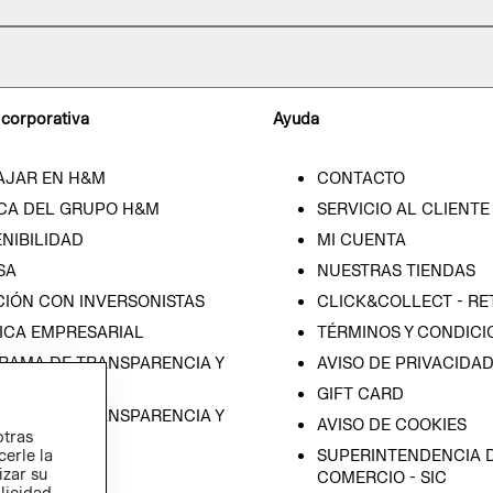
 corporativa
Ayuda
AJAR EN H&M
CONTACTO
CA DEL GRUPO H&M
SERVICIO AL CLIENTE
NIBILIDAD
MI CUENTA
SA
NUESTRAS TIENDAS
CIÓN CON INVERSONISTAS
CLICK&COLLECT - RE
ICA EMPRESARIAL
TÉRMINOS Y CONDICI
RAMA DE TRANSPARENCIA Y
AVISO DE PRIVACIDA
 (ESPAÑOL)
GIFT CARD
RAMA DE TRANSPARENCIA Y
AVISO DE COOKIES
otras
 (INGLÉS)
SUPERINTENDENCIA D
cerle la
izar su
COMERCIO - SIC
blicidad