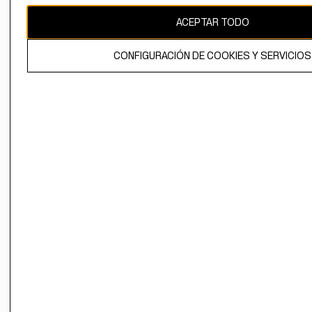
ACEPTAR TODO
El contenido de esta página web está protegido por copyright y es
propiedad de H&M Hennes & Mauritz AB.
CONFIGURACIÓN DE COOKIES Y SERVICIOS