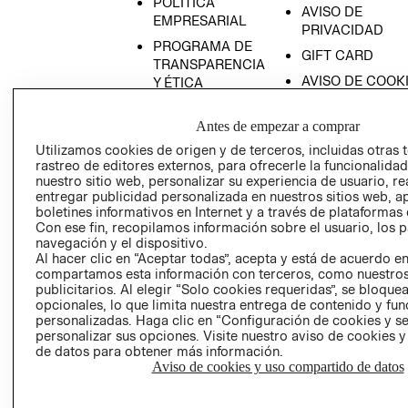
POLÍTICA
AVISO DE
EMPRESARIAL
PRIVACIDAD
PROGRAMA DE
GIFT CARD
TRANSPARENCIA
AVISO DE COOK
Y ÉTICA
(ESPAÑOL)
SUPERINTENDE
DE INDUSTRIA Y
Antes de empezar a comprar
PROGRAMA DE
COMERCIO - SI
TRANSPARENCIA
Utilizamos cookies de origen y de terceros, incluidas otras 
Y ÉTICA (INGLÉS)
rastreo de editores externos, para ofrecerle la funcionalid
PETICIONES
nuestro sitio web, personalizar su experiencia de usuario, rea
QUEJAS Y
entregar publicidad personalizada en nuestros sitios web, a
RECLAMOS
boletines informativos en Internet y a través de plataformas 
Con ese fin, recopilamos información sobre el usuario, los 
navegación y el dispositivo.
Al hacer clic en “Aceptar todas”, acepta y está de acuerdo e
compartamos esta información con terceros, como nuestros
publicitarios. Al elegir “Solo cookies requeridas”, se bloque
opcionales, lo que limita nuestra entrega de contenido y fu
personalizadas. Haga clic en “Configuración de cookies y se
Colombia ($)
personalizar sus opciones. Visite nuestro aviso de cookies 
de datos para obtener más información.
CAMBIAR REGIÓN
Aviso de cookies y uso compartido de datos