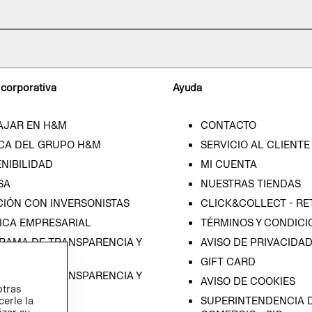
 corporativa
Ayuda
AJAR EN H&M
CONTACTO
CA DEL GRUPO H&M
SERVICIO AL CLIENTE
NIBILIDAD
MI CUENTA
SA
NUESTRAS TIENDAS
CIÓN CON INVERSONISTAS
CLICK&COLLECT - RE
ICA EMPRESARIAL
TÉRMINOS Y CONDICI
RAMA DE TRANSPARENCIA Y
AVISO DE PRIVACIDA
 (ESPAÑOL)
GIFT CARD
RAMA DE TRANSPARENCIA Y
AVISO DE COOKIES
otras
 (INGLÉS)
cerle la
SUPERINTENDENCIA D