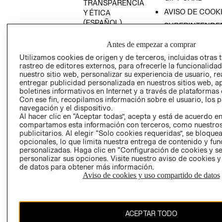
TRANSPARENCIA
AVISO DE COOK
Y ÉTICA
(ESPAÑOL)
SUPERINTENDE
DE INDUSTRIA Y
PROGRAMA DE
Antes de empezar a comprar
COMERCIO - SI
TRANSPARENCIA
Y ÉTICA (INGLÉS)
Utilizamos cookies de origen y de terceros, incluidas otras 
PETICIONES
rastreo de editores externos, para ofrecerle la funcionalid
QUEJAS Y
nuestro sitio web, personalizar su experiencia de usuario, rea
RECLAMOS
entregar publicidad personalizada en nuestros sitios web, a
boletines informativos en Internet y a través de plataformas 
RECIÉN NACIDO
Con ese fin, recopilamos información sobre el usuario, los 
navegación y el dispositivo.
NOVEDADES
Al hacer clic en “Aceptar todas”, acepta y está de acuerdo e
compartamos esta información con terceros, como nuestros
publicitarios. Al elegir “Solo cookies requeridas”, se bloque
opcionales, lo que limita nuestra entrega de contenido y fu
Colombia ($)
personalizadas. Haga clic en “Configuración de cookies y se
personalizar sus opciones. Visite nuestro aviso de cookies 
CAMBIAR REGIÓN
de datos para obtener más información.
Aviso de cookies y uso compartido de datos
El contenido de esta página web está protegido por copyright y es
ACEPTAR TODO
propiedad de H&M Hennes & Mauritz AB.