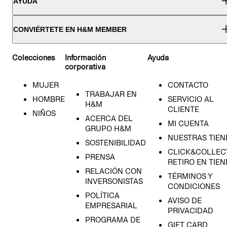
AYUDA
CONVIÉRTETE EN H&M MEMBER
Colecciones
Información
Ayuda
corporativa
MUJER
CONTACTO
TRABAJAR EN
HOMBRE
SERVICIO AL
H&M
CLIENTE
NIÑOS
ACERCA DEL
MI CUENTA
GRUPO H&M
NUESTRAS TIEN
SOSTENIBILIDAD
CLICK&COLLECT
PRENSA
RETIRO EN TIE
RELACIÓN CON
TÉRMINOS Y
INVERSONISTAS
CONDICIONES
POLÍTICA
AVISO DE
EMPRESARIAL
PRIVACIDAD
PROGRAMA DE
GIFT CARD