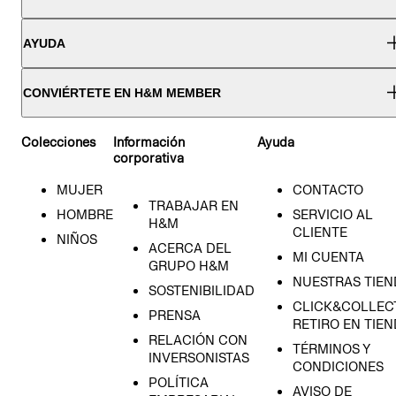
AYUDA
CONVIÉRTETE EN H&M MEMBER
Colecciones
Información
Ayuda
corporativa
MUJER
CONTACTO
TRABAJAR EN
HOMBRE
SERVICIO AL
H&M
CLIENTE
NIÑOS
ACERCA DEL
MI CUENTA
GRUPO H&M
NUESTRAS TIEN
SOSTENIBILIDAD
CLICK&COLLECT
PRENSA
RETIRO EN TIE
RELACIÓN CON
TÉRMINOS Y
INVERSONISTAS
CONDICIONES
POLÍTICA
AVISO DE