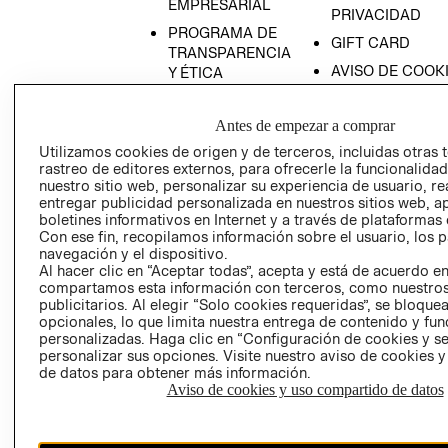
EMPRESARIAL
PRIVACIDAD
PROGRAMA DE
GIFT CARD
TRANSPARENCIA
AVISO DE COOK
Y ÉTICA
(ESPAÑOL)
SUPERINTENDE
DE INDUSTRIA Y
PROGRAMA DE
Antes de empezar a comprar
COMERCIO - SI
TRANSPARENCIA
Utilizamos cookies de origen y de terceros, incluidas otras 
Y ÉTICA (INGLÉS)
PETICIONES
rastreo de editores externos, para ofrecerle la funcionalid
nuestro sitio web, personalizar su experiencia de usuario, rea
QUEJAS Y
entregar publicidad personalizada en nuestros sitios web, a
RECLAMOS
boletines informativos en Internet y a través de plataformas 
Con ese fin, recopilamos información sobre el usuario, los 
navegación y el dispositivo.
Al hacer clic en “Aceptar todas”, acepta y está de acuerdo e
compartamos esta información con terceros, como nuestros
publicitarios. Al elegir “Solo cookies requeridas”, se bloque
opcionales, lo que limita nuestra entrega de contenido y fu
personalizadas. Haga clic en “Configuración de cookies y se
Colombia ($)
personalizar sus opciones. Visite nuestro aviso de cookies 
de datos para obtener más información.
CAMBIAR REGIÓN
Aviso de cookies y uso compartido de datos