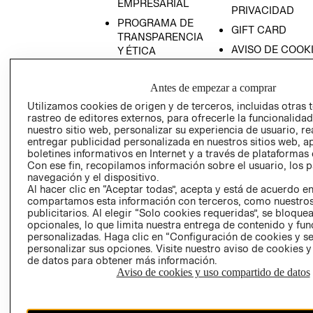
EMPRESARIAL
PRIVACIDAD
PROGRAMA DE
GIFT CARD
TRANSPARENCIA
AVISO DE COOK
Y ÉTICA
(ESPAÑOL)
SUPERINTENDE
DE INDUSTRIA Y
PROGRAMA DE
Antes de empezar a comprar
COMERCIO - SI
TRANSPARENCIA
Utilizamos cookies de origen y de terceros, incluidas otras 
Y ÉTICA (INGLÉS)
PETICIONES
rastreo de editores externos, para ofrecerle la funcionalid
nuestro sitio web, personalizar su experiencia de usuario, rea
QUEJAS Y
entregar publicidad personalizada en nuestros sitios web, a
RECLAMOS
boletines informativos en Internet y a través de plataformas 
Con ese fin, recopilamos información sobre el usuario, los 
navegación y el dispositivo.
Al hacer clic en “Aceptar todas”, acepta y está de acuerdo e
compartamos esta información con terceros, como nuestros
publicitarios. Al elegir “Solo cookies requeridas”, se bloque
opcionales, lo que limita nuestra entrega de contenido y fu
personalizadas. Haga clic en “Configuración de cookies y se
Colombia ($)
personalizar sus opciones. Visite nuestro aviso de cookies 
de datos para obtener más información.
CAMBIAR REGIÓN
Aviso de cookies y uso compartido de datos