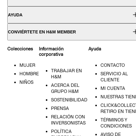
AYUDA
CONVIÉRTETE EN H&M MEMBER
Colecciones
Información
Ayuda
corporativa
MUJER
CONTACTO
TRABAJAR EN
HOMBRE
SERVICIO AL
H&M
CLIENTE
NIÑOS
ACERCA DEL
MI CUENTA
GRUPO H&M
NUESTRAS TIEN
SOSTENIBILIDAD
CLICK&COLLECT
PRENSA
RETIRO EN TIE
RELACIÓN CON
TÉRMINOS Y
INVERSONISTAS
CONDICIONES
POLÍTICA
AVISO DE