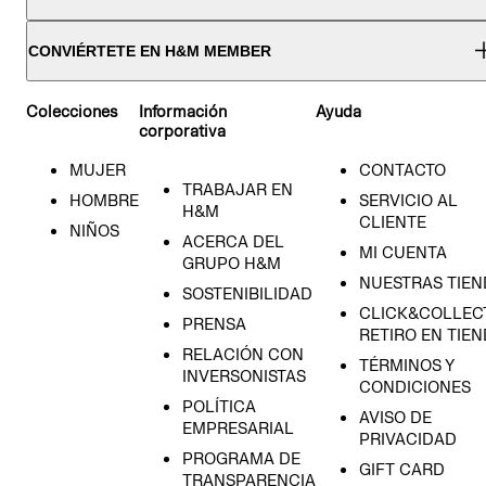
CONVIÉRTETE EN H&M MEMBER
Colecciones
Información
Ayuda
corporativa
MUJER
CONTACTO
TRABAJAR EN
HOMBRE
SERVICIO AL
H&M
CLIENTE
NIÑOS
ACERCA DEL
MI CUENTA
GRUPO H&M
NUESTRAS TIEN
SOSTENIBILIDAD
CLICK&COLLECT
PRENSA
RETIRO EN TIE
RELACIÓN CON
TÉRMINOS Y
INVERSONISTAS
CONDICIONES
POLÍTICA
AVISO DE
EMPRESARIAL
PRIVACIDAD
PROGRAMA DE
GIFT CARD
TRANSPARENCIA