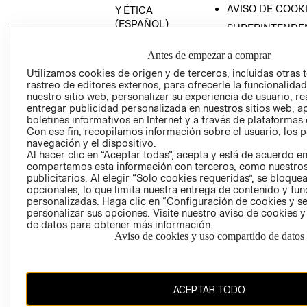
AVISO DE COOK
Y ÉTICA
(ESPAÑOL)
SUPERINTENDE
DE INDUSTRIA Y
PROGRAMA DE
COMERCIO - SI
Antes de empezar a comprar
TRANSPARENCIA
Y ÉTICA (INGLÉS)
Utilizamos cookies de origen y de terceros, incluidas otras 
PETICIONES
rastreo de editores externos, para ofrecerle la funcionalid
QUEJAS Y
nuestro sitio web, personalizar su experiencia de usuario, rea
RECLAMOS
entregar publicidad personalizada en nuestros sitios web, a
boletines informativos en Internet y a través de plataformas 
Con ese fin, recopilamos información sobre el usuario, los 
navegación y el dispositivo.
Al hacer clic en “Aceptar todas”, acepta y está de acuerdo e
compartamos esta información con terceros, como nuestros
publicitarios. Al elegir “Solo cookies requeridas”, se bloque
opcionales, lo que limita nuestra entrega de contenido y fu
Colombia ($)
personalizadas. Haga clic en “Configuración de cookies y se
personalizar sus opciones. Visite nuestro aviso de cookies 
CAMBIAR REGIÓN
de datos para obtener más información.
Aviso de cookies y uso compartido de datos
El contenido de esta página web está protegido por copyright y es
ACEPTAR TODO
propiedad de H&M Hennes & Mauritz AB.