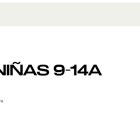
IÑAS 9-14A
ra.