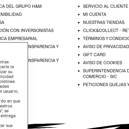
CA DEL GRUPO H&M
SERVICIO AL CLIENTE
NIBILIDAD
MI CUENTA
SA
NUESTRAS TIENDAS
CIÓN CON INVERSONISTAS
CLICK&COLLECT - RE
ICA EMPRESARIAL
TÉRMINOS Y CONDICI
RAMA DE TRANSPARENCIA Y
AVISO DE PRIVACIDA
 (ESPAÑOL)
GIFT CARD
RAMA DE TRANSPARENCIA Y
otras
AVISO DE COOKIES
 (INGLÉS)
cerle la
SUPERINTENDENCIA D
izar su
blicidad
COMERCIO - SIC
oletines
PETICIONES QUEJAS 
redes
l usuario,
erdo en que
estros
”, se
 entrega
zar sus