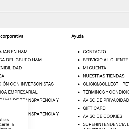
 corporativa
Ayuda
AJAR EN H&M
CONTACTO
CA DEL GRUPO H&M
SERVICIO AL CLIENTE
NIBILIDAD
MI CUENTA
SA
NUESTRAS TIENDAS
CIÓN CON INVERSONISTAS
CLICK&COLLECT - RE
ICA EMPRESARIAL
TÉRMINOS Y CONDICI
RAMA DE TRANSPARENCIA Y
AVISO DE PRIVACIDA
 (ESPAÑOL)
GIFT CARD
RAMA DE TRANSPARENCIA Y
AVISO DE COOKIES
otras
 (INGLÉS)
cerle la
SUPERINTENDENCIA D