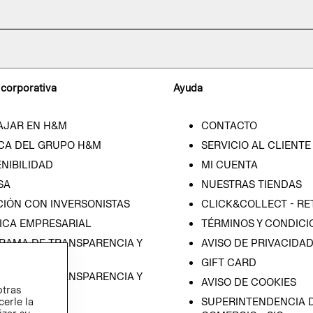
 corporativa
Ayuda
AJAR EN H&M
CONTACTO
CA DEL GRUPO H&M
SERVICIO AL CLIENTE
NIBILIDAD
MI CUENTA
SA
NUESTRAS TIENDAS
CIÓN CON INVERSONISTAS
CLICK&COLLECT - RE
ICA EMPRESARIAL
TÉRMINOS Y CONDICI
RAMA DE TRANSPARENCIA Y
AVISO DE PRIVACIDA
 (ESPAÑOL)
GIFT CARD
RAMA DE TRANSPARENCIA Y
AVISO DE COOKIES
otras
 (INGLÉS)
cerle la
SUPERINTENDENCIA D