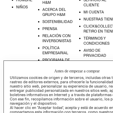
H&M
CLIENTE
NIÑOS
ACERCA DEL
MI CUENTA
GRUPO H&M
NUESTRAS TIEN
SOSTENIBILIDAD
CLICK&COLLECT
PRENSA
RETIRO EN TIE
RELACIÓN CON
TÉRMINOS Y
INVERSONISTAS
CONDICIONES
POLÍTICA
AVISO DE
EMPRESARIAL
PRIVACIDAD
PROGRAMA DE
GIFT CARD
TRANSPARENCIA
AVISO DE COOK
Y ÉTICA
Antes de empezar a comprar
(ESPAÑOL)
SUPERINTENDE
Utilizamos cookies de origen y de terceros, incluidas otras 
DE INDUSTRIA Y
rastreo de editores externos, para ofrecerle la funcionalid
PROGRAMA DE
nuestro sitio web, personalizar su experiencia de usuario, rea
COMERCIO - SI
TRANSPARENCIA
entregar publicidad personalizada en nuestros sitios web, a
Y ÉTICA (INGLÉS)
PETICIONES
boletines informativos en Internet y a través de plataformas 
QUEJAS Y
Con ese fin, recopilamos información sobre el usuario, los 
navegación y el dispositivo.
RECLAMOS
Al hacer clic en “Aceptar todas”, acepta y está de acuerdo e
compartamos esta información con terceros, como nuestros