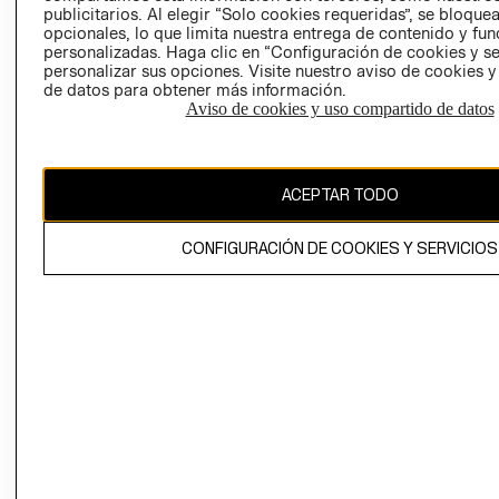
publicitarios. Al elegir “Solo cookies requeridas”, se bloque
opcionales, lo que limita nuestra entrega de contenido y fu
personalizadas. Haga clic en “Configuración de cookies y se
personalizar sus opciones. Visite nuestro aviso de cookies 
de datos para obtener más información.
Aviso de cookies y uso compartido de datos
Colombia ($)
CAMBIAR REGIÓN
ACEPTAR TODO
CONFIGURACIÓN DE COOKIES Y SERVICIOS
El contenido de esta página web está protegido por copyright y es
propiedad de H&M Hennes & Mauritz AB.