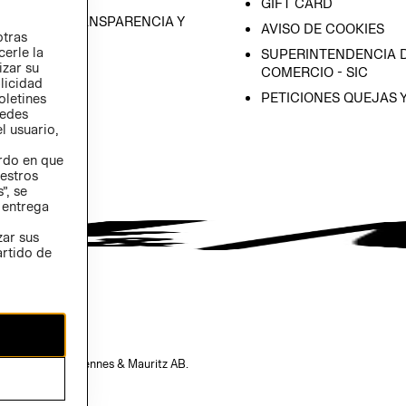
GIFT CARD
RAMA DE TRANSPARENCIA Y
AVISO DE COOKIES
otras
 (INGLÉS)
cerle la
SUPERINTENDENCIA D
izar su
COMERCIO - SIC
blicidad
PETICIONES QUEJAS 
oletines
redes
l usuario,
erdo en que
estros
”, se
 entrega
zar sus
artido de
opiedad de H&M Hennes & Mauritz AB.