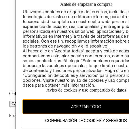
Antes de empezar a comprar
PROG
Utilizamos cookies de origen y de terceros, incluidas 
ÉTICA
tecnologías de rastreo de editores externos, para ofre
funcionalidad completa de nuestro sitio web, personal
experiencia de usuario, realizar análisis y entregar pu
personalizada en nuestros sitios web, aplicaciones y b
informativos en Internet y a través de plataformas de 
sociales. Con ese fin, recopilamos información sobre e
los patrones de navegación y el dispositivo.
Al hacer clic en “Aceptar todas”, acepta y está de acu
compartamos esta información con terceros, como nu
socios publicitarios. Al elegir “Solo cookies requeridas
bloquean las cookies opcionales, lo que limita nuestra
de contenido y funciones personalizadas. Haga clic en
“Configuración de cookies y servicios” para personali
opciones. Visite nuestro aviso de cookies y uso comp
datos para obtener más información.
Aviso de cookies y uso compartido de datos
Colombia ($)
CAMBIAR REGIÓN
ACEPTAR TODO
El contenido de esta página web está protegido por copyright y es pr
CONFIGURACIÓN DE COOKIES Y SERVICIOS