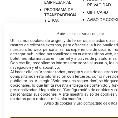
EMPRESARIAL
OVEDADES
PRIVACIDAD
PROGRAMA DE
GIFT CARD
TRANSPARENCIA
AVISO DE COOK
Y ÉTICA
(ESPAÑOL)
SUPERINTENDE
DE INDUSTRIA Y
PROGRAMA DE
Antes de empezar a comprar
COMERCIO - SI
TRANSPARENCIA
Utilizamos cookies de origen y de terceros, incluidas otras 
Y ÉTICA (INGLÉS)
rastreo de editores externos, para ofrecerle la funcionalid
PETICIONES
nuestro sitio web, personalizar su experiencia de usuario, rea
QUEJAS Y
entregar publicidad personalizada en nuestros sitios web, a
RECLAMOS
boletines informativos en Internet y a través de plataformas 
Con ese fin, recopilamos información sobre el usuario, los 
navegación y el dispositivo.
Al hacer clic en “Aceptar todas”, acepta y está de acuerdo e
compartamos esta información con terceros, como nuestros
publicitarios. Al elegir “Solo cookies requeridas”, se bloque
opcionales, lo que limita nuestra entrega de contenido y fu
personalizadas. Haga clic en “Configuración de cookies y se
Colombia ($)
personalizar sus opciones. Visite nuestro aviso de cookies 
de datos para obtener más información.
CAMBIAR REGIÓN
Aviso de cookies y uso compartido de datos