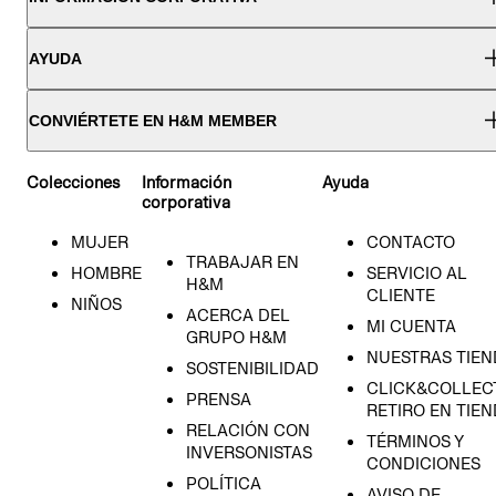
AYUDA
CONVIÉRTETE EN H&M MEMBER
Colecciones
Información
Ayuda
corporativa
MUJER
CONTACTO
TRABAJAR EN
HOMBRE
SERVICIO AL
H&M
CLIENTE
NIÑOS
ACERCA DEL
MI CUENTA
GRUPO H&M
NUESTRAS TIEN
SOSTENIBILIDAD
CLICK&COLLECT
PRENSA
RETIRO EN TIE
RELACIÓN CON
TÉRMINOS Y
INVERSONISTAS
CONDICIONES
ECIÉN NACIDO
POLÍTICA
AVISO DE