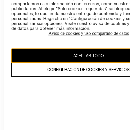
compartamos esta información con terceros, como nuestros
publicitarios. Al elegir “Solo cookies requeridas”, se bloque
opcionales, lo que limita nuestra entrega de contenido y fu
personalizadas. Haga clic en “Configuración de cookies y se
personalizar sus opciones. Visite nuestro aviso de cookies 
de datos para obtener más información.
Aviso de cookies y uso compartido de datos
Colombia ($)
CAMBIAR REGIÓN
ACEPTAR TODO
CONFIGURACIÓN DE COOKIES Y SERVICIOS
El contenido de esta página web está protegido por copyright y es
propiedad de H&M Hennes & Mauritz AB.