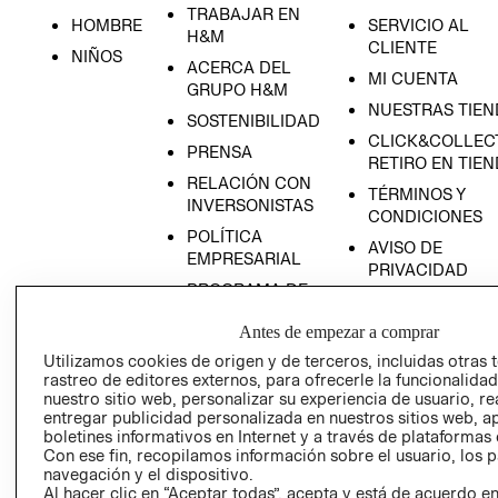
TRABAJAR EN
ES
HOMBRE
SERVICIO AL
H&M
CLIENTE
NIÑOS
ACERCA DEL
MI CUENTA
GRUPO H&M
NUESTRAS TIEN
SOSTENIBILIDAD
CLICK&COLLECT
PRENSA
RETIRO EN TIE
RELACIÓN CON
TÉRMINOS Y
INVERSONISTAS
CONDICIONES
POLÍTICA
AVISO DE
EMPRESARIAL
PRIVACIDAD
PROGRAMA DE
GIFT CARD
TRANSPARENCIA
Antes de empezar a comprar
AVISO DE COOK
Y ÉTICA
(ESPAÑOL)
Utilizamos cookies de origen y de terceros, incluidas otras 
SUPERINTENDE
rastreo de editores externos, para ofrecerle la funcionalid
DE INDUSTRIA Y
PROGRAMA DE
nuestro sitio web, personalizar su experiencia de usuario, rea
COMERCIO - SI
TRANSPARENCIA
entregar publicidad personalizada en nuestros sitios web, a
Y ÉTICA (INGLÉS)
boletines informativos en Internet y a través de plataformas 
PETICIONES
Con ese fin, recopilamos información sobre el usuario, los 
QUEJAS Y
navegación y el dispositivo.
RECLAMOS
Al hacer clic en “Aceptar todas”, acepta y está de acuerdo e