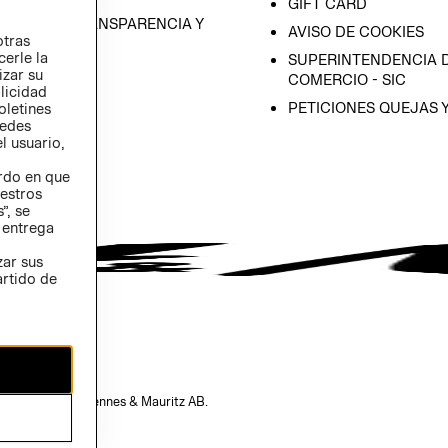
GIFT CARD
RAMA DE TRANSPARENCIA Y
AVISO DE COOKIES
otras
 (INGLÉS)
cerle la
SUPERINTENDENCIA D
izar su
COMERCIO - SIC
blicidad
PETICIONES QUEJAS 
oletines
redes
l usuario,
erdo en que
estros
”, se
 entrega
zar sus
artido de
opiedad de H&M Hennes & Mauritz AB.