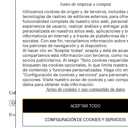
Antes de empezar a comprar
PROG
Utilizamos cookies de origen y de terceros, incluidas 
ÉTICA
tecnologías de rastreo de editores externos, para ofre
funcionalidad completa de nuestro sitio web, personal
experiencia de usuario, realizar análisis y entregar pu
personalizada en nuestros sitios web, aplicaciones y b
informativos en Internet y a través de plataformas de 
sociales. Con ese fin, recopilamos información sobre e
los patrones de navegación y el dispositivo.
Al hacer clic en “Aceptar todas”, acepta y está de acu
compartamos esta información con terceros, como nu
socios publicitarios. Al elegir “Solo cookies requeridas
bloquean las cookies opcionales, lo que limita nuestra
de contenido y funciones personalizadas. Haga clic en
“Configuración de cookies y servicios” para personali
opciones. Visite nuestro aviso de cookies y uso comp
datos para obtener más información.
Aviso de cookies y uso compartido de datos
Colombia ($)
CAMBIAR REGIÓN
ACEPTAR TODO
El contenido de esta página web está protegido por copyright y es pr
CONFIGURACIÓN DE COOKIES Y SERVICIOS