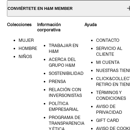
CONVIÉRTETE EN H&M MEMBER
Colecciones
Información
Ayuda
corporativa
MUJER
CONTACTO
TRABAJAR EN
HOMBRE
SERVICIO AL
H&M
CLIENTE
NIÑOS
ACERCA DEL
MI CUENTA
GRUPO H&M
NUESTRAS TIEN
SOSTENIBILIDAD
CLICK&COLLECT
PRENSA
RETIRO EN TIE
RELACIÓN CON
TÉRMINOS Y
INVERSONISTAS
CONDICIONES
POLÍTICA
AVISO DE
EMPRESARIAL
PRIVACIDAD
PROGRAMA DE
GIFT CARD
TRANSPARENCIA
AVISO DE COOK
Y ÉTICA