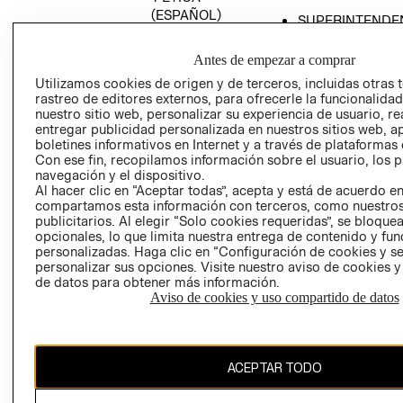
(ESPAÑOL)
SUPERINTENDE
DE INDUSTRIA Y
PROGRAMA DE
COMERCIO - SI
TRANSPARENCIA
Antes de empezar a comprar
Y ÉTICA (INGLÉS)
PETICIONES
Utilizamos cookies de origen y de terceros, incluidas otras 
rastreo de editores externos, para ofrecerle la funcionalid
QUEJAS Y
nuestro sitio web, personalizar su experiencia de usuario, rea
RECLAMOS
entregar publicidad personalizada en nuestros sitios web, a
boletines informativos en Internet y a través de plataformas 
Con ese fin, recopilamos información sobre el usuario, los 
navegación y el dispositivo.
Al hacer clic en “Aceptar todas”, acepta y está de acuerdo e
compartamos esta información con terceros, como nuestros
publicitarios. Al elegir “Solo cookies requeridas”, se bloque
opcionales, lo que limita nuestra entrega de contenido y fu
Colombia ($)
personalizadas. Haga clic en “Configuración de cookies y se
personalizar sus opciones. Visite nuestro aviso de cookies 
CAMBIAR REGIÓN
de datos para obtener más información.
Aviso de cookies y uso compartido de datos
El contenido de esta página web está protegido por copyright y es
ACEPTAR TODO
propiedad de H&M Hennes & Mauritz AB.