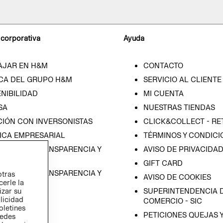
 corporativa
Ayuda
AJAR EN H&M
CONTACTO
CA DEL GRUPO H&M
SERVICIO AL CLIENTE
NIBILIDAD
MI CUENTA
SA
NUESTRAS TIENDAS
CIÓN CON INVERSONISTAS
CLICK&COLLECT - RE
ICA EMPRESARIAL
TÉRMINOS Y CONDICI
RAMA DE TRANSPARENCIA Y
AVISO DE PRIVACIDA
 (ESPAÑOL)
GIFT CARD
RAMA DE TRANSPARENCIA Y
otras
AVISO DE COOKIES
cerle la
 (INGLÉS)
SUPERINTENDENCIA D
izar su
blicidad
COMERCIO - SIC
oletines
PETICIONES QUEJAS 
redes