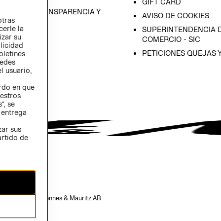
GIFT CARD
RAMA DE TRANSPARENCIA Y
AVISO DE COOKIES
otras
 (INGLÉS)
cerle la
SUPERINTENDENCIA D
izar su
COMERCIO - SIC
blicidad
PETICIONES QUEJAS 
oletines
redes
l usuario,
erdo en que
estros
”, se
 entrega
zar sus
artido de
opiedad de H&M Hennes & Mauritz AB.