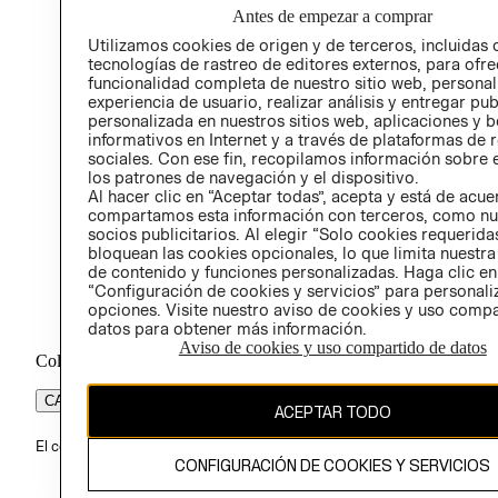
Antes de empezar a comprar
PROG
Utilizamos cookies de origen y de terceros, incluidas 
ÉTICA
tecnologías de rastreo de editores externos, para ofre
funcionalidad completa de nuestro sitio web, personal
experiencia de usuario, realizar análisis y entregar pu
personalizada en nuestros sitios web, aplicaciones y b
informativos en Internet y a través de plataformas de 
sociales. Con ese fin, recopilamos información sobre e
los patrones de navegación y el dispositivo.
Al hacer clic en “Aceptar todas”, acepta y está de acu
compartamos esta información con terceros, como nu
socios publicitarios. Al elegir “Solo cookies requeridas
bloquean las cookies opcionales, lo que limita nuestra
de contenido y funciones personalizadas. Haga clic en
“Configuración de cookies y servicios” para personali
opciones. Visite nuestro aviso de cookies y uso comp
datos para obtener más información.
Aviso de cookies y uso compartido de datos
Colombia ($)
CAMBIAR REGIÓN
ACEPTAR TODO
El contenido de esta página web está protegido por copyright y es pr
CONFIGURACIÓN DE COOKIES Y SERVICIOS