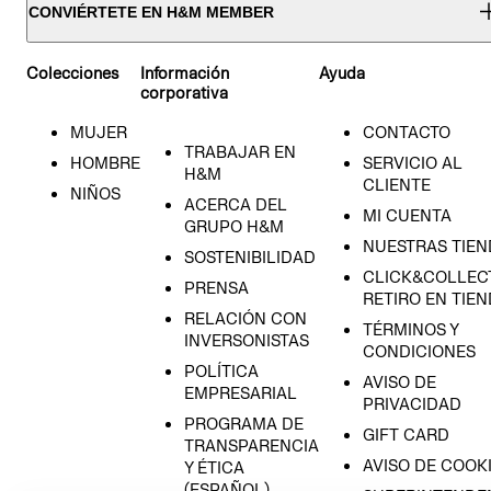
CONVIÉRTETE EN H&M MEMBER
Colecciones
Información
Ayuda
corporativa
MUJER
CONTACTO
TRABAJAR EN
HOMBRE
SERVICIO AL
H&M
CLIENTE
NIÑOS
ACERCA DEL
MI CUENTA
GRUPO H&M
NUESTRAS TIEN
SOSTENIBILIDAD
CLICK&COLLECT
PRENSA
RETIRO EN TIE
RELACIÓN CON
TÉRMINOS Y
INVERSONISTAS
CONDICIONES
POLÍTICA
AVISO DE
EMPRESARIAL
PRIVACIDAD
PROGRAMA DE
GIFT CARD
TRANSPARENCIA
AVISO DE COOK
Y ÉTICA
(ESPAÑOL)