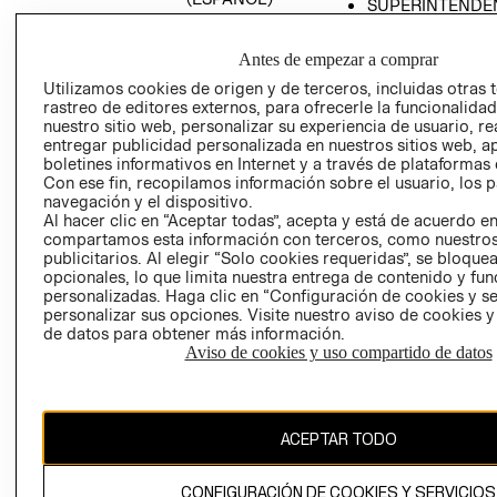
SUPERINTENDE
DE INDUSTRIA Y
PROGRAMA DE
COMERCIO - SI
TRANSPARENCIA
Antes de empezar a comprar
Y ÉTICA (INGLÉS)
PETICIONES
Utilizamos cookies de origen y de terceros, incluidas otras 
QUEJAS Y
rastreo de editores externos, para ofrecerle la funcionalid
RECLAMOS
nuestro sitio web, personalizar su experiencia de usuario, rea
entregar publicidad personalizada en nuestros sitios web, a
boletines informativos en Internet y a través de plataformas 
Con ese fin, recopilamos información sobre el usuario, los 
navegación y el dispositivo.
Al hacer clic en “Aceptar todas”, acepta y está de acuerdo e
compartamos esta información con terceros, como nuestros
publicitarios. Al elegir “Solo cookies requeridas”, se bloque
opcionales, lo que limita nuestra entrega de contenido y fu
Colombia ($)
personalizadas. Haga clic en “Configuración de cookies y se
personalizar sus opciones. Visite nuestro aviso de cookies 
CAMBIAR REGIÓN
de datos para obtener más información.
Aviso de cookies y uso compartido de datos
El contenido de esta página web está protegido por copyright y es
propiedad de H&M Hennes & Mauritz AB.
ACEPTAR TODO
CONFIGURACIÓN DE COOKIES Y SERVICIOS