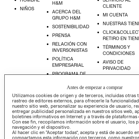
H&M
CLIENTE
NIÑOS
ACERCA DEL
MI CUENTA
GRUPO H&M
NUESTRAS TIEN
SOSTENIBILIDAD
CLICK&COLLECT
PRENSA
RETIRO EN TIE
RELACIÓN CON
TÉRMINOS Y
INVERSONISTAS
CONDICIONES
POLÍTICA
AVISO DE
EMPRESARIAL
PRIVACIDAD
PROGRAMA DE
GIFT CARD
TRANSPARENCIA
AVISO DE COOK
Y ÉTICA
Antes de empezar a comprar
(ESPAÑOL)
SUPERINTENDE
Utilizamos cookies de origen y de terceros, incluidas otras 
DE INDUSTRIA Y
rastreo de editores externos, para ofrecerle la funcionalid
PROGRAMA DE
nuestro sitio web, personalizar su experiencia de usuario, rea
COMERCIO - SI
TRANSPARENCIA
entregar publicidad personalizada en nuestros sitios web, a
Y ÉTICA (INGLÉS)
PETICIONES
boletines informativos en Internet y a través de plataformas 
QUEJAS Y
Con ese fin, recopilamos información sobre el usuario, los 
navegación y el dispositivo.
RECLAMOS
Al hacer clic en “Aceptar todas”, acepta y está de acuerdo e
compartamos esta información con terceros, como nuestros