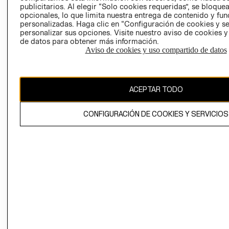
publicitarios. Al elegir “Solo cookies requeridas”, se bloque
opcionales, lo que limita nuestra entrega de contenido y fu
personalizadas. Haga clic en “Configuración de cookies y se
personalizar sus opciones. Visite nuestro aviso de cookies 
de datos para obtener más información.
Aviso de cookies y uso compartido de datos
Colombia ($)
CAMBIAR REGIÓN
ACEPTAR TODO
CONFIGURACIÓN DE COOKIES Y SERVICIOS
El contenido de esta página web está protegido por copyright y es
propiedad de H&M Hennes & Mauritz AB.