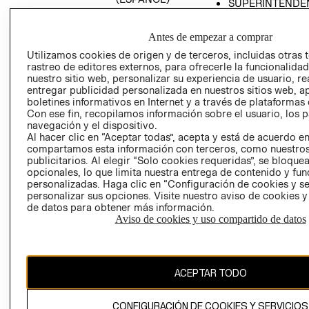
SUPERINTENDE
DE INDUSTRIA Y
PROGRAMA DE
COMERCIO - SI
TRANSPARENCIA
Antes de empezar a comprar
Y ÉTICA (INGLÉS)
PETICIONES
Utilizamos cookies de origen y de terceros, incluidas otras 
QUEJAS Y
rastreo de editores externos, para ofrecerle la funcionalid
RECLAMOS
nuestro sitio web, personalizar su experiencia de usuario, rea
entregar publicidad personalizada en nuestros sitios web, a
boletines informativos en Internet y a través de plataformas 
Con ese fin, recopilamos información sobre el usuario, los 
navegación y el dispositivo.
Al hacer clic en “Aceptar todas”, acepta y está de acuerdo e
compartamos esta información con terceros, como nuestros
publicitarios. Al elegir “Solo cookies requeridas”, se bloque
opcionales, lo que limita nuestra entrega de contenido y fu
Colombia ($)
personalizadas. Haga clic en “Configuración de cookies y se
personalizar sus opciones. Visite nuestro aviso de cookies 
CAMBIAR REGIÓN
de datos para obtener más información.
Aviso de cookies y uso compartido de datos
El contenido de esta página web está protegido por copyright y es
propiedad de H&M Hennes & Mauritz AB.
ACEPTAR TODO
CONFIGURACIÓN DE COOKIES Y SERVICIOS