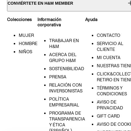
CONVIÉRTETE EN H&M MEMBER
Colecciones
Información
Ayuda
corporativa
MUJER
CONTACTO
TRABAJAR EN
HOMBRE
SERVICIO AL
H&M
CLIENTE
NIÑOS
ACERCA DEL
MI CUENTA
GRUPO H&M
NUESTRAS TIEN
SOSTENIBILIDAD
CLICK&COLLECT
PRENSA
RETIRO EN TIE
RELACIÓN CON
TÉRMINOS Y
INVERSONISTAS
CONDICIONES
POLÍTICA
AVISO DE
EMPRESARIAL
PRIVACIDAD
PROGRAMA DE
GIFT CARD
TRANSPARENCIA
AVISO DE COOK
Y ÉTICA
(ESPAÑOL)