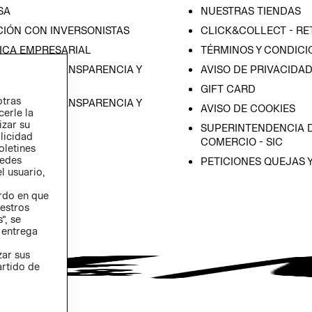
SA
NUESTRAS TIENDAS
CIÓN CON INVERSONISTAS
CLICK&COLLECT - RE
ICA EMPRESARIAL
TÉRMINOS Y CONDICI
RAMA DE TRANSPARENCIA Y
AVISO DE PRIVACIDA
 (ESPAÑOL)
GIFT CARD
otras
RAMA DE TRANSPARENCIA Y
AVISO DE COOKIES
cerle la
 (INGLÉS)
izar su
SUPERINTENDENCIA D
blicidad
COMERCIO - SIC
oletines
redes
PETICIONES QUEJAS 
l usuario,
erdo en que
estros
”, se
 entrega
zar sus
artido de