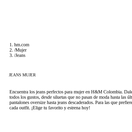
hm.com
/
Mujer
/
Jeans
JEANS MUJER
Encuentra los jeans perfectos para mujer en H&M Colombia. Dale u
todos los gustos, desde siluetas que no pasan de moda hasta las 
pantalones oversize hasta jeans descaderados. Para las que prefieren
cada outfit. ¡Elige tu favorito y estrena hoy!