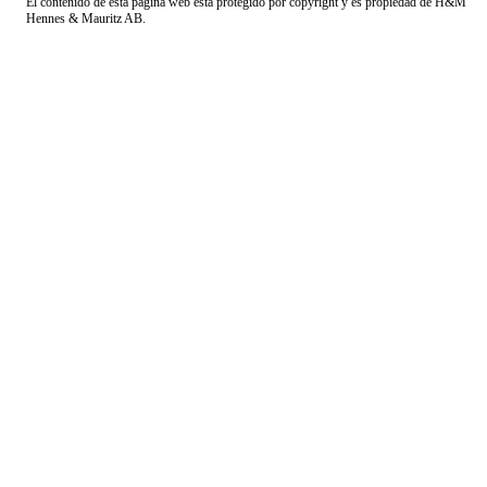
El contenido de esta página web está protegido por copyright y es propiedad de H&M
Hennes & Mauritz AB.