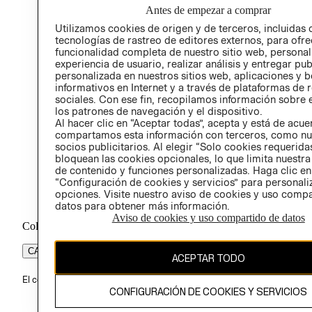
Antes de empezar a comprar
PROG
Utilizamos cookies de origen y de terceros, incluidas 
ÉTICA
tecnologías de rastreo de editores externos, para ofre
funcionalidad completa de nuestro sitio web, personal
experiencia de usuario, realizar análisis y entregar pu
personalizada en nuestros sitios web, aplicaciones y b
informativos en Internet y a través de plataformas de 
sociales. Con ese fin, recopilamos información sobre e
los patrones de navegación y el dispositivo.
Al hacer clic en “Aceptar todas”, acepta y está de acu
compartamos esta información con terceros, como nu
socios publicitarios. Al elegir “Solo cookies requeridas
bloquean las cookies opcionales, lo que limita nuestra
de contenido y funciones personalizadas. Haga clic en
“Configuración de cookies y servicios” para personali
opciones. Visite nuestro aviso de cookies y uso comp
datos para obtener más información.
Aviso de cookies y uso compartido de datos
Colombia ($)
CAMBIAR REGIÓN
ACEPTAR TODO
El contenido de esta página web está protegido por copyright y es pr
CONFIGURACIÓN DE COOKIES Y SERVICIOS