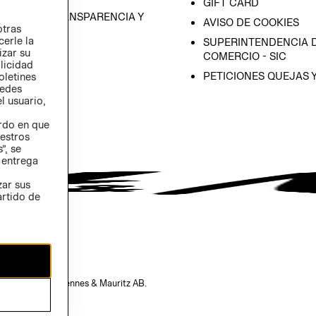
GIFT CARD
RAMA DE TRANSPARENCIA Y
AVISO DE COOKIES
otras
 (INGLÉS)
cerle la
SUPERINTENDENCIA D
izar su
COMERCIO - SIC
blicidad
PETICIONES QUEJAS 
oletines
redes
l usuario,
erdo en que
estros
”, se
 entrega
zar sus
artido de
opiedad de H&M Hennes & Mauritz AB.