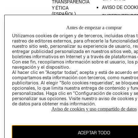
TRANSPARENCIA
AVISO DE COOK
Y ÉTICA
(ESPAÑOL)
SUPERINTENDE
DE INDUSTRIA Y
PROGRAMA DE
Antes de empezar a comprar
COMERCIO - SI
TRANSPARENCIA
Y ÉTICA (INGLÉS)
Utilizamos cookies de origen y de terceros, incluidas otras 
PETICIONES
rastreo de editores externos, para ofrecerle la funcionalid
QUEJAS Y
nuestro sitio web, personalizar su experiencia de usuario, rea
RECLAMOS
entregar publicidad personalizada en nuestros sitios web, a
boletines informativos en Internet y a través de plataformas 
RECIÉN NACIDO
Con ese fin, recopilamos información sobre el usuario, los 
navegación y el dispositivo.
NOVEDADES
Al hacer clic en “Aceptar todas”, acepta y está de acuerdo e
compartamos esta información con terceros, como nuestros
publicitarios. Al elegir “Solo cookies requeridas”, se bloque
opcionales, lo que limita nuestra entrega de contenido y fu
Colombia ($)
personalizadas. Haga clic en “Configuración de cookies y se
personalizar sus opciones. Visite nuestro aviso de cookies 
CAMBIAR REGIÓN
de datos para obtener más información.
Aviso de cookies y uso compartido de datos
El contenido de esta página web está protegido por copyright y es
ACEPTAR TODO
propiedad de H&M Hennes & Mauritz AB.