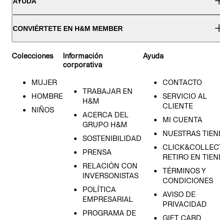
AYUDA
CONVIÉRTETE EN H&M MEMBER
Colecciones
Información
Ayuda
corporativa
MUJER
CONTACTO
TRABAJAR EN
HOMBRE
SERVICIO AL
H&M
CLIENTE
NIÑOS
ACERCA DEL
MI CUENTA
GRUPO H&M
NUESTRAS TIEN
SOSTENIBILIDAD
CLICK&COLLECT
PRENSA
RETIRO EN TIE
RELACIÓN CON
TÉRMINOS Y
INVERSONISTAS
CONDICIONES
POLÍTICA
AVISO DE
EMPRESARIAL
PRIVACIDAD
PROGRAMA DE
GIFT CARD