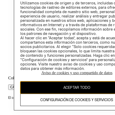
PROG
Utilizamos cookies de origen y de terceros, incluidas 
ÉTICA
tecnologías de rastreo de editores externos, para ofre
funcionalidad completa de nuestro sitio web, personal
experiencia de usuario, realizar análisis y entregar pu
personalizada en nuestros sitios web, aplicaciones y b
informativos en Internet y a través de plataformas de 
sociales. Con ese fin, recopilamos información sobre e
los patrones de navegación y el dispositivo.
Al hacer clic en “Aceptar todas”, acepta y está de acu
compartamos esta información con terceros, como nu
socios publicitarios. Al elegir “Solo cookies requeridas
bloquean las cookies opcionales, lo que limita nuestra
de contenido y funciones personalizadas. Haga clic en
“Configuración de cookies y servicios” para personali
opciones. Visite nuestro aviso de cookies y uso comp
datos para obtener más información.
Aviso de cookies y uso compartido de datos
Colombia ($)
CAMBIAR REGIÓN
ACEPTAR TODO
El contenido de esta página web está protegido por copyright y es pr
CONFIGURACIÓN DE COOKIES Y SERVICIOS