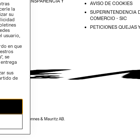
RAMA DE TRANSPARENCIA Y
AVISO DE COOKIES
otras
 (INGLÉS)
cerle la
SUPERINTENDENCIA D
izar su
COMERCIO - SIC
blicidad
oletines
PETICIONES QUEJAS 
redes
l usuario,
erdo en que
estros
”, se
 entrega
zar sus
artido de
opiedad de H&M Hennes & Mauritz AB.