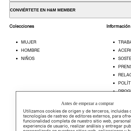
CONVIÉRTETE EN H&M MEMBER
Colecciones
Información
MUJER
TRAB
HOMBRE
ACER
NIÑOS
SOSTE
PREN
RELA
POLÍT
PROG
ÉTICA
Antes de empezar a comprar
PROG
Utilizamos cookies de origen y de terceros, incluidas 
ÉTICA
tecnologías de rastreo de editores externos, para ofre
funcionalidad completa de nuestro sitio web, personal
experiencia de usuario, realizar análisis y entregar pu
personalizada en nuestros sitios web, aplicaciones y b