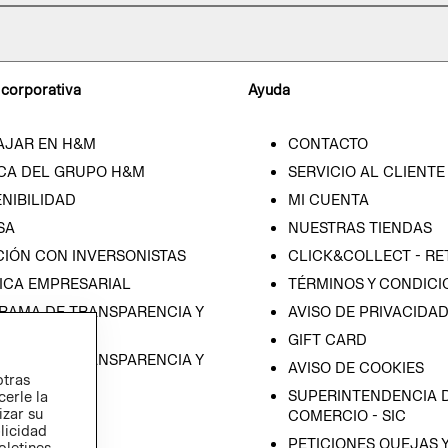
 corporativa
Ayuda
AJAR EN H&M
CONTACTO
CA DEL GRUPO H&M
SERVICIO AL CLIENTE
NIBILIDAD
MI CUENTA
SA
NUESTRAS TIENDAS
CIÓN CON INVERSONISTAS
CLICK&COLLECT - RE
ICA EMPRESARIAL
TÉRMINOS Y CONDICI
RAMA DE TRANSPARENCIA Y
AVISO DE PRIVACIDA
 (ESPAÑOL)
GIFT CARD
RAMA DE TRANSPARENCIA Y
AVISO DE COOKIES
otras
 (INGLÉS)
SUPERINTENDENCIA D
cerle la
izar su
COMERCIO - SIC
blicidad
PETICIONES QUEJAS 
oletines