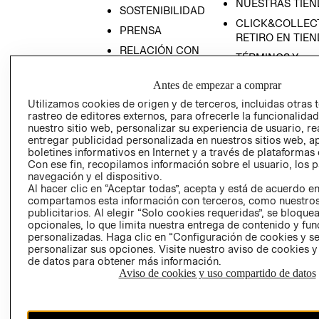
NUESTRAS TIEN
SOSTENIBILIDAD
CLICK&COLLECT
PRENSA
RETIRO EN TIE
RELACIÓN CON
TÉRMINOS Y
INVERSONISTAS
CONDICIONES
POLÍTICA
Antes de empezar a comprar
AVISO DE
EMPRESARIAL
Utilizamos cookies de origen y de terceros, incluidas otras 
PRIVACIDAD
rastreo de editores externos, para ofrecerle la funcionalid
PROGRAMA DE
GIFT CARD
nuestro sitio web, personalizar su experiencia de usuario, rea
TRANSPARENCIA
entregar publicidad personalizada en nuestros sitios web, a
AVISO DE COOK
Y ÉTICA
boletines informativos en Internet y a través de plataformas 
(ESPAÑOL)
Con ese fin, recopilamos información sobre el usuario, los 
SUPERINTENDE
navegación y el dispositivo.
DE INDUSTRIA Y
PROGRAMA DE
Al hacer clic en “Aceptar todas”, acepta y está de acuerdo e
COMERCIO - SI
TRANSPARENCIA
compartamos esta información con terceros, como nuestros
Y ÉTICA (INGLÉS)
publicitarios. Al elegir “Solo cookies requeridas”, se bloque
PETICIONES
opcionales, lo que limita nuestra entrega de contenido y fu
QUEJAS Y
personalizadas. Haga clic en “Configuración de cookies y se
RECLAMOS
personalizar sus opciones. Visite nuestro aviso de cookies 
de datos para obtener más información.
Aviso de cookies y uso compartido de datos