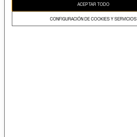
ACEPTAR TODO
Colombia ($)
CONFIGURACIÓN DE COOKIES Y SERVICIOS
CAMBIAR REGIÓN
El contenido de esta página web está protegido por copyright y es
propiedad de H&M Hennes & Mauritz AB.