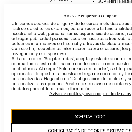
SUPERINTENDE
DE INDUSTRIA Y
PROGRAMA DE
COMERCIO - SI
TRANSPARENCIA
Antes de empezar a comprar
Y ÉTICA (INGLÉS)
PETICIONES
Utilizamos cookies de origen y de terceros, incluidas otras 
QUEJAS Y
rastreo de editores externos, para ofrecerle la funcionalid
RECLAMOS
nuestro sitio web, personalizar su experiencia de usuario, rea
entregar publicidad personalizada en nuestros sitios web, a
boletines informativos en Internet y a través de plataformas 
Con ese fin, recopilamos información sobre el usuario, los 
navegación y el dispositivo.
Al hacer clic en “Aceptar todas”, acepta y está de acuerdo e
compartamos esta información con terceros, como nuestros
publicitarios. Al elegir “Solo cookies requeridas”, se bloque
opcionales, lo que limita nuestra entrega de contenido y fu
Colombia ($)
personalizadas. Haga clic en “Configuración de cookies y se
personalizar sus opciones. Visite nuestro aviso de cookies 
CAMBIAR REGIÓN
de datos para obtener más información.
Aviso de cookies y uso compartido de datos
El contenido de esta página web está protegido por copyright y es
propiedad de H&M Hennes & Mauritz AB.
ACEPTAR TODO
CONFIGURACIÓN DE COOKIES Y SERVICIOS