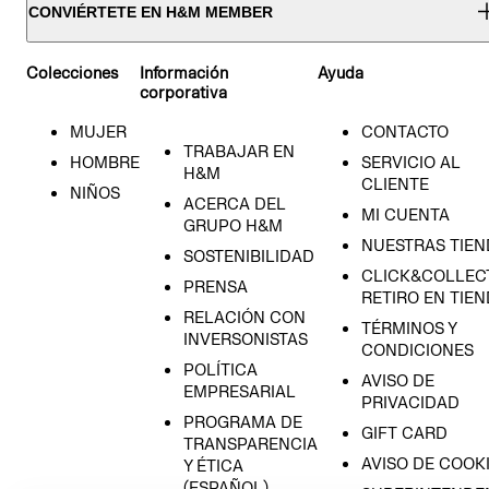
CONVIÉRTETE EN H&M MEMBER
Colecciones
Información
Ayuda
corporativa
MUJER
CONTACTO
TRABAJAR EN
HOMBRE
SERVICIO AL
H&M
CLIENTE
NIÑOS
ACERCA DEL
MI CUENTA
GRUPO H&M
NUESTRAS TIEN
SOSTENIBILIDAD
CLICK&COLLECT
PRENSA
RETIRO EN TIE
RELACIÓN CON
TÉRMINOS Y
INVERSONISTAS
CONDICIONES
POLÍTICA
AVISO DE
EMPRESARIAL
PRIVACIDAD
PROGRAMA DE
GIFT CARD
TRANSPARENCIA
AVISO DE COOK
Y ÉTICA
(ESPAÑOL)