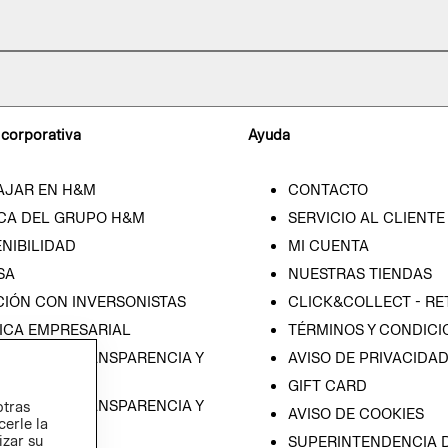
 corporativa
Ayuda
AJAR EN H&M
CONTACTO
CA DEL GRUPO H&M
SERVICIO AL CLIENTE
NIBILIDAD
MI CUENTA
SA
NUESTRAS TIENDAS
CIÓN CON INVERSONISTAS
CLICK&COLLECT - RE
ICA EMPRESARIAL
TÉRMINOS Y CONDICI
RAMA DE TRANSPARENCIA Y
AVISO DE PRIVACIDA
 (ESPAÑOL)
GIFT CARD
RAMA DE TRANSPARENCIA Y
otras
AVISO DE COOKIES
cerle la
 (INGLÉS)
izar su
SUPERINTENDENCIA D