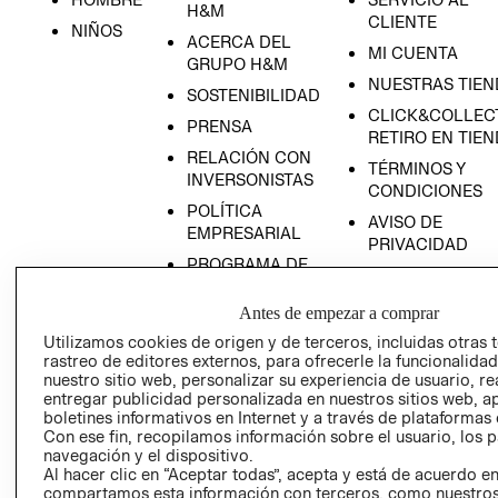
H&M
CLIENTE
NIÑOS
ACERCA DEL
MI CUENTA
GRUPO H&M
NUESTRAS TIEN
SOSTENIBILIDAD
CLICK&COLLECT
PRENSA
RETIRO EN TIE
RELACIÓN CON
TÉRMINOS Y
INVERSONISTAS
CONDICIONES
POLÍTICA
AVISO DE
EMPRESARIAL
PRIVACIDAD
PROGRAMA DE
GIFT CARD
TRANSPARENCIA
AVISO DE COOK
Y ÉTICA
Antes de empezar a comprar
(ESPAÑOL)
SUPERINTENDE
Utilizamos cookies de origen y de terceros, incluidas otras 
DE INDUSTRIA Y
rastreo de editores externos, para ofrecerle la funcionalid
PROGRAMA DE
nuestro sitio web, personalizar su experiencia de usuario, rea
COMERCIO - SI
TRANSPARENCIA
entregar publicidad personalizada en nuestros sitios web, a
Y ÉTICA (INGLÉS)
PETICIONES
boletines informativos en Internet y a través de plataformas 
QUEJAS Y
Con ese fin, recopilamos información sobre el usuario, los 
navegación y el dispositivo.
RECLAMOS
Al hacer clic en “Aceptar todas”, acepta y está de acuerdo e
compartamos esta información con terceros, como nuestros