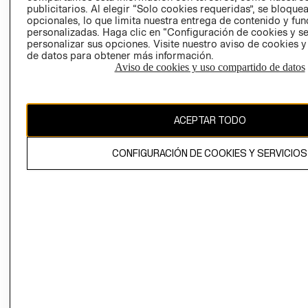
publicitarios. Al elegir “Solo cookies requeridas”, se bloque
opcionales, lo que limita nuestra entrega de contenido y fu
personalizadas. Haga clic en “Configuración de cookies y se
personalizar sus opciones. Visite nuestro aviso de cookies 
de datos para obtener más información.
Aviso de cookies y uso compartido de datos
Colombia ($)
CAMBIAR REGIÓN
ACEPTAR TODO
CONFIGURACIÓN DE COOKIES Y SERVICIOS
El contenido de esta página web está protegido por copyright y es
propiedad de H&M Hennes & Mauritz AB.