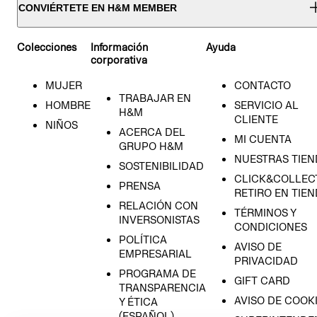
CONVIÉRTETE EN H&M MEMBER
Colecciones
Información
Ayuda
corporativa
MUJER
CONTACTO
TRABAJAR EN
HOMBRE
SERVICIO AL
H&M
CLIENTE
NIÑOS
ACERCA DEL
MI CUENTA
GRUPO H&M
NUESTRAS TIEN
SOSTENIBILIDAD
CLICK&COLLECT
PRENSA
RETIRO EN TIE
RELACIÓN CON
TÉRMINOS Y
INVERSONISTAS
CONDICIONES
POLÍTICA
AVISO DE
EMPRESARIAL
PRIVACIDAD
PROGRAMA DE
GIFT CARD
TRANSPARENCIA
AVISO DE COOK
Y ÉTICA
(ESPAÑOL)