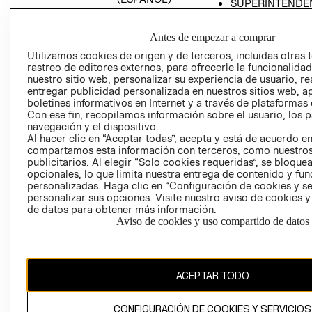
SUPERINTENDE
DE INDUSTRIA Y
PROGRAMA DE
COMERCIO - SI
TRANSPARENCIA
Antes de empezar a comprar
Y ÉTICA (INGLÉS)
PETICIONES
Utilizamos cookies de origen y de terceros, incluidas otras 
QUEJAS Y
rastreo de editores externos, para ofrecerle la funcionalid
RECLAMOS
nuestro sitio web, personalizar su experiencia de usuario, rea
entregar publicidad personalizada en nuestros sitios web, a
boletines informativos en Internet y a través de plataformas 
Con ese fin, recopilamos información sobre el usuario, los 
navegación y el dispositivo.
Al hacer clic en “Aceptar todas”, acepta y está de acuerdo e
compartamos esta información con terceros, como nuestros
publicitarios. Al elegir “Solo cookies requeridas”, se bloque
opcionales, lo que limita nuestra entrega de contenido y fu
Colombia ($)
personalizadas. Haga clic en “Configuración de cookies y se
personalizar sus opciones. Visite nuestro aviso de cookies 
CAMBIAR REGIÓN
de datos para obtener más información.
Aviso de cookies y uso compartido de datos
El contenido de esta página web está protegido por copyright y es
propiedad de H&M Hennes & Mauritz AB.
ACEPTAR TODO
CONFIGURACIÓN DE COOKIES Y SERVICIOS