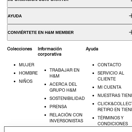
AYUDA
CONVIÉRTETE EN H&M MEMBER
Colecciones
Información
Ayuda
corporativa
MUJER
CONTACTO
TRABAJAR EN
HOMBRE
SERVICIO AL
H&M
CLIENTE
NIÑOS
ACERCA DEL
MI CUENTA
GRUPO H&M
NUESTRAS TIEN
SOSTENIBILIDAD
CLICK&COLLECT
PRENSA
RETIRO EN TIE
RELACIÓN CON
TÉRMINOS Y
INVERSONISTAS
CONDICIONES
POLÍTICA
AVISO DE