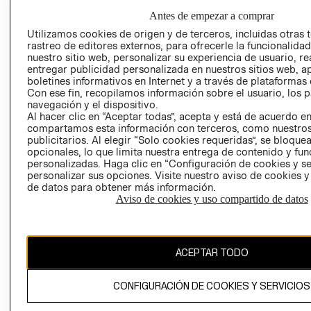
EMPRESARIAL
PRIVACIDAD
Antes de empezar a comprar
PROGRAMA DE
GIFT CARD
Utilizamos cookies de origen y de terceros, incluidas otras 
TRANSPARENCIA
rastreo de editores externos, para ofrecerle la funcionalid
AVISO DE COOK
Y ÉTICA
nuestro sitio web, personalizar su experiencia de usuario, rea
(ESPAÑOL)
entregar publicidad personalizada en nuestros sitios web, a
SUPERINTENDE
boletines informativos en Internet y a través de plataformas 
DE INDUSTRIA Y
PROGRAMA DE
Con ese fin, recopilamos información sobre el usuario, los 
COMERCIO - SI
TRANSPARENCIA
navegación y el dispositivo.
Y ÉTICA (INGLÉS)
Al hacer clic en “Aceptar todas”, acepta y está de acuerdo e
PETICIONES
compartamos esta información con terceros, como nuestros
QUEJAS Y
publicitarios. Al elegir “Solo cookies requeridas”, se bloque
RECLAMOS
opcionales, lo que limita nuestra entrega de contenido y fu
personalizadas. Haga clic en “Configuración de cookies y se
personalizar sus opciones. Visite nuestro aviso de cookies 
de datos para obtener más información.
Aviso de cookies y uso compartido de datos
Colombia ($)
ACEPTAR TODO
CAMBIAR REGIÓN
CONFIGURACIÓN DE COOKIES Y SERVICIOS