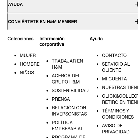
AYUDA
CONVIÉRTETE EN H&M MEMBER
Colecciones
Información
Ayuda
corporativa
MUJER
CONTACTO
TRABAJAR EN
HOMBRE
SERVICIO AL
H&M
CLIENTE
NIÑOS
ACERCA DEL
MI CUENTA
GRUPO H&M
NUESTRAS TIEN
SOSTENIBILIDAD
CLICK&COLLECT
PRENSA
RETIRO EN TIE
RELACIÓN CON
TÉRMINOS Y
INVERSONISTAS
CONDICIONES
POLÍTICA
AVISO DE
EMPRESARIAL
PRIVACIDAD
PROGRAMA DE