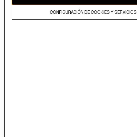
propiedad de H&M Hennes & Mauritz AB.
CONFIGURACIÓN DE COOKIES Y SERVICIOS