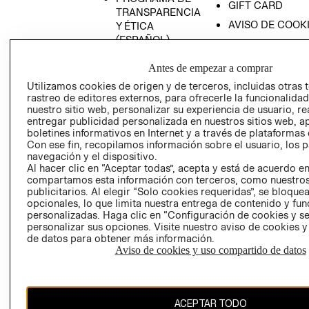
GIFT CARD
TRANSPARENCIA
AVISO DE COOK
Y ÉTICA
(ESPAÑOL)
SUPERINTENDE
DE INDUSTRIA Y
PROGRAMA DE
Antes de empezar a comprar
COMERCIO - SI
TRANSPARENCIA
Utilizamos cookies de origen y de terceros, incluidas otras 
Y ÉTICA (INGLÉS)
PETICIONES
rastreo de editores externos, para ofrecerle la funcionalid
QUEJAS Y
nuestro sitio web, personalizar su experiencia de usuario, rea
RECLAMOS
entregar publicidad personalizada en nuestros sitios web, a
boletines informativos en Internet y a través de plataformas 
Con ese fin, recopilamos información sobre el usuario, los 
navegación y el dispositivo.
Al hacer clic en “Aceptar todas”, acepta y está de acuerdo e
compartamos esta información con terceros, como nuestros
publicitarios. Al elegir “Solo cookies requeridas”, se bloque
opcionales, lo que limita nuestra entrega de contenido y fu
Colombia ($)
personalizadas. Haga clic en “Configuración de cookies y se
personalizar sus opciones. Visite nuestro aviso de cookies 
de datos para obtener más información.
CAMBIAR REGIÓN
Aviso de cookies y uso compartido de datos
El contenido de esta página web está protegido por copyright y es
ACEPTAR TODO