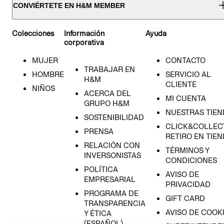
CONVIÉRTETE EN H&M MEMBER
Colecciones
Información
Ayuda
corporativa
MUJER
CONTACTO
TRABAJAR EN
HOMBRE
SERVICIO AL
H&M
CLIENTE
NIÑOS
ACERCA DEL
MI CUENTA
GRUPO H&M
NUESTRAS TIEN
SOSTENIBILIDAD
CLICK&COLLECT
PRENSA
RETIRO EN TIE
RELACIÓN CON
TÉRMINOS Y
INVERSONISTAS
CONDICIONES
POLÍTICA
AVISO DE
EMPRESARIAL
PRIVACIDAD
PROGRAMA DE
GIFT CARD
TRANSPARENCIA
AVISO DE COOK
Y ÉTICA
(ESPAÑOL)