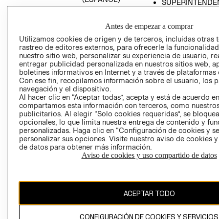
SUPERINTENDE
DE INDUSTRIA Y
PROGRAMA DE
COMERCIO - SI
TRANSPARENCIA
Antes de empezar a comprar
Y ÉTICA (INGLÉS)
PETICIONES
Utilizamos cookies de origen y de terceros, incluidas otras 
QUEJAS Y
rastreo de editores externos, para ofrecerle la funcionalid
RECLAMOS
nuestro sitio web, personalizar su experiencia de usuario, rea
entregar publicidad personalizada en nuestros sitios web, a
boletines informativos en Internet y a través de plataformas 
Con ese fin, recopilamos información sobre el usuario, los 
navegación y el dispositivo.
Al hacer clic en “Aceptar todas”, acepta y está de acuerdo e
compartamos esta información con terceros, como nuestros
publicitarios. Al elegir “Solo cookies requeridas”, se bloque
opcionales, lo que limita nuestra entrega de contenido y fu
Colombia ($)
personalizadas. Haga clic en “Configuración de cookies y se
personalizar sus opciones. Visite nuestro aviso de cookies 
CAMBIAR REGIÓN
de datos para obtener más información.
Aviso de cookies y uso compartido de datos
El contenido de esta página web está protegido por copyright y es
propiedad de H&M Hennes & Mauritz AB.
ACEPTAR TODO
CONFIGURACIÓN DE COOKIES Y SERVICIOS