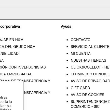
 corporativa
Ayuda
AJAR EN H&M
CONTACTO
CA DEL GRUPO H&M
SERVICIO AL CLIENTE
NIBILIDAD
MI CUENTA
SA
NUESTRAS TIENDAS
CIÓN CON INVERSONISTAS
CLICK&COLLECT - RE
ICA EMPRESARIAL
TÉRMINOS Y CONDICI
RAMA DE TRANSPARENCIA Y
AVISO DE PRIVACIDA
 (ESPAÑOL)
GIFT CARD
RAMA DE TRANSPARENCIA Y
AVISO DE COOKIES
otras
 (INGLÉS)
SUPERINTENDENCIA D
cerle la
izar su
COMERCIO - SIC
blicidad