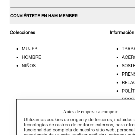
CONVIÉRTETE EN H&M MEMBER
Colecciones
Información
MUJER
TRAB
HOMBRE
ACER
NIÑOS
SOSTE
PREN
RELA
POLÍT
PROG
ÉTICA
Antes de empezar a comprar
PROG
Utilizamos cookies de origen y de terceros, incluidas 
ÉTICA
tecnologías de rastreo de editores externos, para ofre
funcionalidad completa de nuestro sitio web, personal
experiencia de usuario, realizar análisis y entregar pu