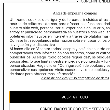
SUPERINTENDE
DE INDUSTRIA Y
PROGRAMA DE
COMERCIO - SI
TRANSPARENCIA
Antes de empezar a comprar
Y ÉTICA (INGLÉS)
PETICIONES
Utilizamos cookies de origen y de terceros, incluidas otras 
QUEJAS Y
rastreo de editores externos, para ofrecerle la funcionalid
RECLAMOS
nuestro sitio web, personalizar su experiencia de usuario, rea
entregar publicidad personalizada en nuestros sitios web, a
boletines informativos en Internet y a través de plataformas 
Con ese fin, recopilamos información sobre el usuario, los 
navegación y el dispositivo.
Al hacer clic en “Aceptar todas”, acepta y está de acuerdo e
compartamos esta información con terceros, como nuestros
publicitarios. Al elegir “Solo cookies requeridas”, se bloque
opcionales, lo que limita nuestra entrega de contenido y fu
Colombia ($)
personalizadas. Haga clic en “Configuración de cookies y se
personalizar sus opciones. Visite nuestro aviso de cookies 
CAMBIAR REGIÓN
de datos para obtener más información.
Aviso de cookies y uso compartido de datos
El contenido de esta página web está protegido por copyright y es
propiedad de H&M Hennes & Mauritz AB.
ACEPTAR TODO
CONFIGURACIÓN DE COOKIES Y SERVICIOS