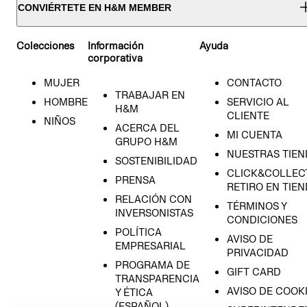
CONVIÉRTETE EN H&M MEMBER
Colecciones
Información
Ayuda
corporativa
MUJER
CONTACTO
TRABAJAR EN
HOMBRE
SERVICIO AL
H&M
CLIENTE
NIÑOS
ACERCA DEL
MI CUENTA
GRUPO H&M
NUESTRAS TIEN
SOSTENIBILIDAD
CLICK&COLLECT
PRENSA
RETIRO EN TIE
RELACIÓN CON
TÉRMINOS Y
INVERSONISTAS
CONDICIONES
POLÍTICA
AVISO DE
EMPRESARIAL
PRIVACIDAD
PROGRAMA DE
GIFT CARD
TRANSPARENCIA
AVISO DE COOK
Y ÉTICA
(ESPAÑOL)