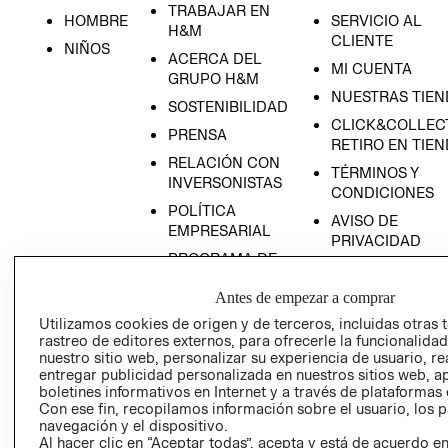
TRABAJAR EN
HOMBRE
SERVICIO AL
H&M
CLIENTE
NIÑOS
ACERCA DEL
MI CUENTA
GRUPO H&M
NUESTRAS TIEN
SOSTENIBILIDAD
CLICK&COLLECT
PRENSA
RETIRO EN TIE
RELACIÓN CON
TÉRMINOS Y
INVERSONISTAS
RECIÉN NACIDO
CONDICIONES
POLÍTICA
AVISO DE
NOVEDADES
EMPRESARIAL
PRIVACIDAD
PROGRAMA DE
GIFT CARD
TRANSPARENCIA
AVISO DE COOK
Antes de empezar a comprar
Y ÉTICA
(ESPAÑOL)
Utilizamos cookies de origen y de terceros, incluidas otras 
SUPERINTENDE
rastreo de editores externos, para ofrecerle la funcionalid
DE INDUSTRIA Y
PROGRAMA DE
nuestro sitio web, personalizar su experiencia de usuario, rea
COMERCIO - SI
TRANSPARENCIA
entregar publicidad personalizada en nuestros sitios web, a
Y ÉTICA (INGLÉS)
boletines informativos en Internet y a través de plataformas 
PETICIONES
Con ese fin, recopilamos información sobre el usuario, los 
QUEJAS Y
navegación y el dispositivo.
RECLAMOS
Al hacer clic en “Aceptar todas”, acepta y está de acuerdo e