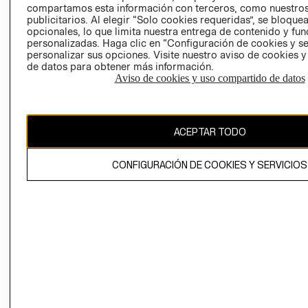
compartamos esta información con terceros, como nuestros
publicitarios. Al elegir “Solo cookies requeridas”, se bloque
opcionales, lo que limita nuestra entrega de contenido y fu
personalizadas. Haga clic en “Configuración de cookies y se
personalizar sus opciones. Visite nuestro aviso de cookies 
de datos para obtener más información.
Aviso de cookies y uso compartido de datos
Colombia ($)
CAMBIAR REGIÓN
ACEPTAR TODO
CONFIGURACIÓN DE COOKIES Y SERVICIOS
El contenido de esta página web está protegido por copyright y es
propiedad de H&M Hennes & Mauritz AB.