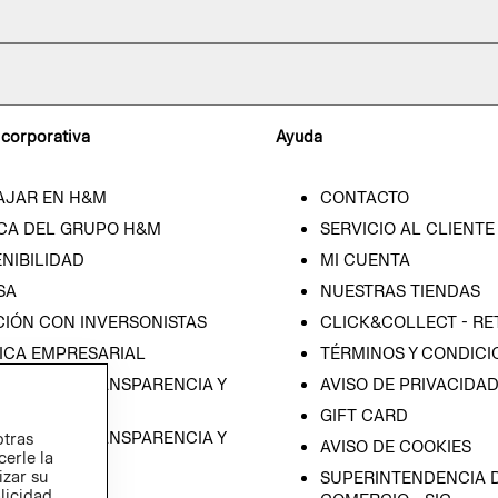
 corporativa
Ayuda
AJAR EN H&M
CONTACTO
CA DEL GRUPO H&M
SERVICIO AL CLIENTE
NIBILIDAD
MI CUENTA
SA
NUESTRAS TIENDAS
CIÓN CON INVERSONISTAS
CLICK&COLLECT - RE
ICA EMPRESARIAL
TÉRMINOS Y CONDICI
RAMA DE TRANSPARENCIA Y
AVISO DE PRIVACIDA
 (ESPAÑOL)
GIFT CARD
RAMA DE TRANSPARENCIA Y
otras
AVISO DE COOKIES
cerle la
 (INGLÉS)
izar su
SUPERINTENDENCIA D
blicidad