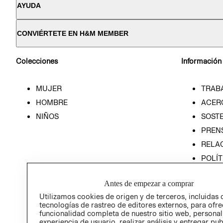
AYUDA
CONVIÉRTETE EN H&M MEMBER
Colecciones
Información
MUJER
TRAB
HOMBRE
ACER
NIÑOS
SOSTE
PREN
RELA
POLÍT
PROG
ÉTICA
Antes de empezar a comprar
PROG
Utilizamos cookies de origen y de terceros, incluidas 
tecnologías de rastreo de editores externos, para ofre
ÉTICA
funcionalidad completa de nuestro sitio web, personal
experiencia de usuario, realizar análisis y entregar pu