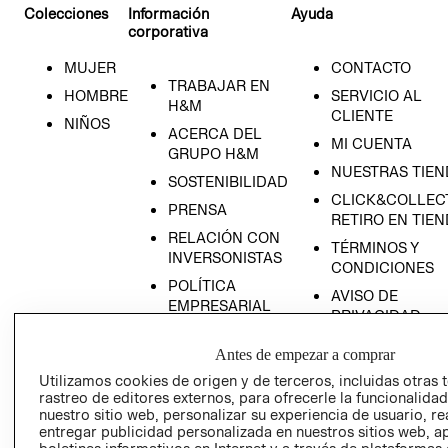
Colecciones
Información
Ayuda
corporativa
MUJER
CONTACTO
TRABAJAR EN
HOMBRE
SERVICIO AL
H&M
CLIENTE
NIÑOS
ACERCA DEL
MI CUENTA
GRUPO H&M
NUESTRAS TIEN
SOSTENIBILIDAD
RECIÉN NACIDO
CLICK&COLLECT
PRENSA
RETIRO EN TIE
NOVEDADES
RELACIÓN CON
TÉRMINOS Y
INVERSONISTAS
CONDICIONES
POLÍTICA
AVISO DE
EMPRESARIAL
PRIVACIDAD
PROGRAMA DE
GIFT CARD
TRANSPARENCIA
Antes de empezar a comprar
AVISO DE COOK
Y ÉTICA
Utilizamos cookies de origen y de terceros, incluidas otras 
(ESPAÑOL)
rastreo de editores externos, para ofrecerle la funcionalid
SUPERINTENDE
nuestro sitio web, personalizar su experiencia de usuario, rea
DE INDUSTRIA Y
PROGRAMA DE
entregar publicidad personalizada en nuestros sitios web, a
COMERCIO - SI
TRANSPARENCIA