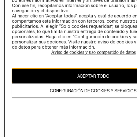
boletines informativos en Internet y a través de plataformas 
Y ÉTICA (INGLÉS)
Con ese fin, recopilamos información sobre el usuario, los 
PETICIONES
navegación y el dispositivo.
QUEJAS Y
Al hacer clic en “Aceptar todas”, acepta y está de acuerdo e
RECLAMOS
compartamos esta información con terceros, como nuestros
publicitarios. Al elegir “Solo cookies requeridas”, se bloque
opcionales, lo que limita nuestra entrega de contenido y fu
personalizadas. Haga clic en “Configuración de cookies y se
personalizar sus opciones. Visite nuestro aviso de cookies 
de datos para obtener más información.
Aviso de cookies y uso compartido de datos
Colombia ($)
CAMBIAR REGIÓN
ACEPTAR TODO
CONFIGURACIÓN DE COOKIES Y SERVICIOS
El contenido de esta página web está protegido por copyright y es
propiedad de H&M Hennes & Mauritz AB.