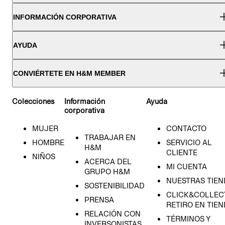
INFORMACIÓN CORPORATIVA
AYUDA
CONVIÉRTETE EN H&M MEMBER
Colecciones
Información
Ayuda
corporativa
MUJER
CONTACTO
TRABAJAR EN
HOMBRE
SERVICIO AL
H&M
CLIENTE
NIÑOS
ACERCA DEL
MI CUENTA
GRUPO H&M
NUESTRAS TIEN
SOSTENIBILIDAD
CLICK&COLLECT
PRENSA
RETIRO EN TIE
RELACIÓN CON
TÉRMINOS Y
INVERSONISTAS