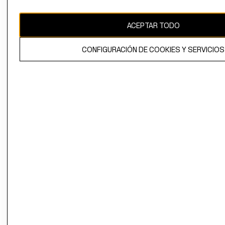
ACEPTAR TODO
El contenido de esta página web está protegido por copyright y es
propiedad de H&M Hennes & Mauritz AB.
CONFIGURACIÓN DE COOKIES Y SERVICIOS