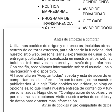
CONDICIONES
POLÍTICA
AVISO DE
EMPRESARIAL
PRIVACIDAD
PROGRAMA DE
GIFT CARD
TRANSPARENCIA
AVISO DE COOK
Y ÉTICA
(ESPAÑOL)
SUPERINTENDE
Antes de empezar a comprar
DE INDUSTRIA Y
PROGRAMA DE
COMERCIO - SI
TRANSPARENCIA
Utilizamos cookies de origen y de terceros, incluidas otras 
RECIÉN NACIDO
rastreo de editores externos, para ofrecerle la funcionalid
Y ÉTICA (INGLÉS)
PETICIONES
nuestro sitio web, personalizar su experiencia de usuario, rea
NOVEDADES
QUEJAS Y
entregar publicidad personalizada en nuestros sitios web, a
RECLAMOS
boletines informativos en Internet y a través de plataformas 
Con ese fin, recopilamos información sobre el usuario, los 
navegación y el dispositivo.
Al hacer clic en “Aceptar todas”, acepta y está de acuerdo e
compartamos esta información con terceros, como nuestros
publicitarios. Al elegir “Solo cookies requeridas”, se bloque
opcionales, lo que limita nuestra entrega de contenido y fu
personalizadas. Haga clic en “Configuración de cookies y se
Colombia ($)
personalizar sus opciones. Visite nuestro aviso de cookies 
de datos para obtener más información.
Aviso de cookies y uso compartido de datos
CAMBIAR REGIÓN