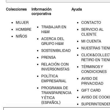
Colecciones
Información
Ayuda
corporativa
MUJER
CONTACTO
TRABAJAR EN
HOMBRE
SERVICIO AL
H&M
CLIENTE
NIÑOS
ACERCA DEL
MI CUENTA
GRUPO H&M
NUESTRAS TIEN
SOSTENIBILIDAD
CLICK&COLLECT
PRENSA
RETIRO EN TIE
RELACIÓN CON
TÉRMINOS Y
INVERSONISTAS
CONDICIONES
POLÍTICA
AVISO DE
EMPRESARIAL
PRIVACIDAD
PROGRAMA DE
GIFT CARD
TRANSPARENCIA
AVISO DE COOK
Y ÉTICA
(ESPAÑOL)
SUPERINTENDE
DE INDUSTRIA Y
PROGRAMA DE