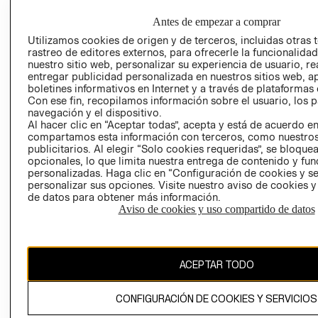
COMERCIO - SI
TRANSPARENCIA
Antes de empezar a comprar
Y ÉTICA (INGLÉS)
PETICIONES
Utilizamos cookies de origen y de terceros, incluidas otras 
QUEJAS Y
rastreo de editores externos, para ofrecerle la funcionalid
RECLAMOS
nuestro sitio web, personalizar su experiencia de usuario, rea
entregar publicidad personalizada en nuestros sitios web, a
boletines informativos en Internet y a través de plataformas 
Con ese fin, recopilamos información sobre el usuario, los 
navegación y el dispositivo.
Al hacer clic en “Aceptar todas”, acepta y está de acuerdo e
RECIÉN NACIDO
compartamos esta información con terceros, como nuestros
publicitarios. Al elegir “Solo cookies requeridas”, se bloque
NOVEDADES
Colombia ($)
opcionales, lo que limita nuestra entrega de contenido y fu
personalizadas. Haga clic en “Configuración de cookies y se
CAMBIAR REGIÓN
personalizar sus opciones. Visite nuestro aviso de cookies 
de datos para obtener más información.
Aviso de cookies y uso compartido de datos
El contenido de esta página web está protegido por copyright y es
propiedad de H&M Hennes & Mauritz AB.
ACEPTAR TODO
CONFIGURACIÓN DE COOKIES Y SERVICIOS