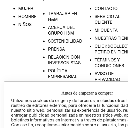
EDADES
MUJER
CONTACTO
TRABAJAR EN
HOMBRE
SERVICIO AL
H&M
CLIENTE
NIÑOS
ACERCA DEL
MI CUENTA
GRUPO H&M
NUESTRAS TIEN
SOSTENIBILIDAD
CLICK&COLLECT
PRENSA
RETIRO EN TIE
RELACIÓN CON
TÉRMINOS Y
INVERSONISTAS
CONDICIONES
POLÍTICA
AVISO DE
EMPRESARIAL
PRIVACIDAD
PROGRAMA DE
GIFT CARD
TRANSPARENCIA
Antes de empezar a comprar
AVISO DE COOK
Y ÉTICA
Utilizamos cookies de origen y de terceros, incluidas otras 
(ESPAÑOL)
SUPERINTENDE
rastreo de editores externos, para ofrecerle la funcionalid
DE INDUSTRIA Y
PROGRAMA DE
nuestro sitio web, personalizar su experiencia de usuario, rea
COMERCIO - SI
entregar publicidad personalizada en nuestros sitios web, a
TRANSPARENCIA
boletines informativos en Internet y a través de plataformas 
Y ÉTICA (INGLÉS)
PETICIONES
Con ese fin, recopilamos información sobre el usuario, los 