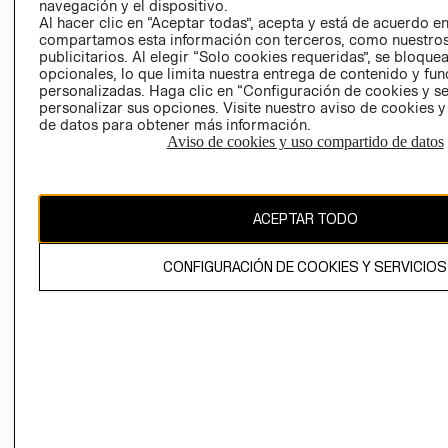
QUEJAS Y
navegación y el dispositivo.
RECLAMOS
Al hacer clic en “Aceptar todas”, acepta y está de acuerdo e
compartamos esta información con terceros, como nuestros
publicitarios. Al elegir “Solo cookies requeridas”, se bloque
opcionales, lo que limita nuestra entrega de contenido y fu
personalizadas. Haga clic en “Configuración de cookies y se
personalizar sus opciones. Visite nuestro aviso de cookies 
de datos para obtener más información.
Aviso de cookies y uso compartido de datos
Colombia ($)
CAMBIAR REGIÓN
ACEPTAR TODO
CONFIGURACIÓN DE COOKIES Y SERVICIOS
El contenido de esta página web está protegido por copyright y es
propiedad de H&M Hennes & Mauritz AB.